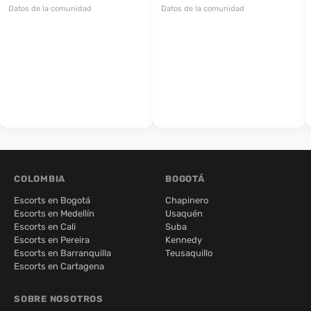
Datos de la comunidad
Datos de la comunidad
COLOMBIA
BOGOTÁ
Escorts en Bogotá
Chapinero
Escorts en Medellín
Usaquén
Escorts en Cali
Suba
Escorts en Pereira
Kennedy
Escorts en Barranquilla
Teusaquillo
Escorts en Cartagena
SOBRE NOSOTROS