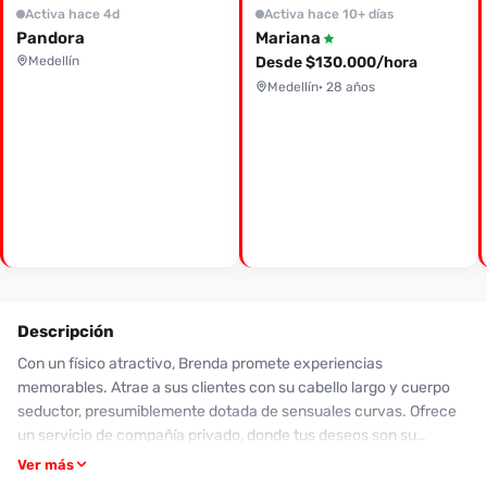
Activa hace 4d
Activa hace 10+ días
Pandora
Mariana
Medellín
Desde $130.000/hora
Medellín
· 28 años
Descripción
Con un físico atractivo, Brenda promete experiencias
memorables. Atrae a sus clientes con su cabello largo y cuerpo
seductor, presumiblemente dotada de sensuales curvas. Ofrece
un servicio de compañía privado, donde tus deseos son su
prioridad. Sin embargo, las calificaciones de sus clientes han sido
Ver más
desfavorables, destacando experiencias de cambios inesperados