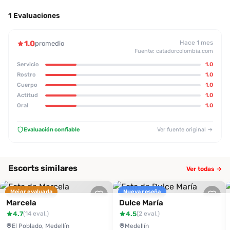
1 Evaluaciones
1.0
Hace 1 mes
promedio
Fuente: catadorcolombia.com
Servicio
1.0
Rostro
1.0
Cuerpo
1.0
Actitud
1.0
Oral
1.0
Evaluación confiable
Ver fuente original →
Escorts similares
Ver todas →
Mejor evaluada
Nueva reseña
Marcela
Dulce María
4.7
4.5
(14 eval.)
(2 eval.)
El Poblado, Medellín
Medellín