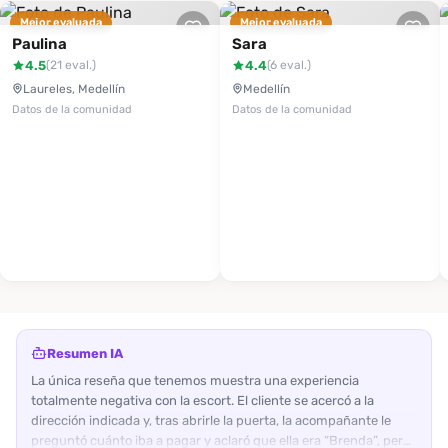
Mejor evaluada
Mejor evaluada
Paulina
Sara
4.5
4.4
(21 eval.)
(6 eval.)
Laureles, Medellín
Medellín
Datos de la comunidad
Datos de la comunidad
Resumen IA
La única reseña que tenemos muestra una experiencia
totalmente negativa con la escort. El cliente se acercó a la
dirección indicada y, tras abrirle la puerta, la acompañante le
preguntó cuánto iba a pagar y aclaró que ella era “Brenda”, pero