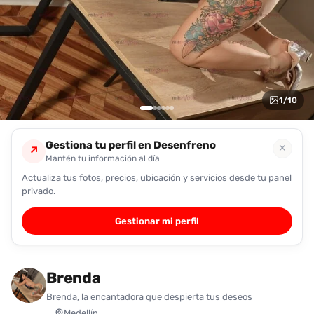
encontrarlas
fácilmente.
Entendido
1
/
10
Gestiona tu perfil en Desenfreno
✕
↗
Mantén tu información al día
Actualiza tus fotos, precios, ubicación y servicios desde tu panel
privado.
Gestionar mi perfil
Brenda
Brenda, la encantadora que despierta tus deseos
Medellín