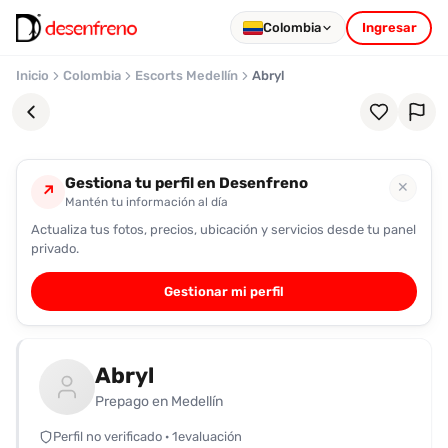
Colombia
Ingresar
Inicio
Colombia
Escorts Medellín
Abryl
Gestiona tu perfil en Desenfreno
✕
↗
Mantén tu información al día
Actualiza tus fotos, precios, ubicación y servicios desde tu panel
Favoritos
privado.
Pronto
Gestionar mi perfil
podrás
registrarte
y
Abryl
guardar
tus
Prepago en Medellín
favoritas
Perfil no verificado · 1evaluación
para