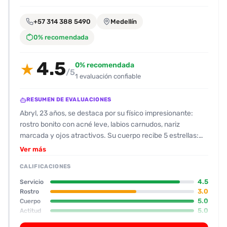
encontrarlas
fácilmente.
+57 314 388 5490
Medellín
0% recomendada
Entendido
4.5
0% recomendada
★
/5
1 evaluación confiable
RESUMEN DE EVALUACIONES
Abryl, 23 años, se destaca por su físico impresionante:
rostro bonito con acné leve, labios carnudos, nariz
marcada y ojos atractivos. Su cuerpo recibe 5 estrellas:
pecho grande y rosado, abdomen liso y cadera firme con
Ver más
tatuaje en la espalda. La actitud es 5, amable, juguetona,
CALIFICACIONES
tímida al inicio pero se abre con la experiencia. En cuanto a
los servicios, la atención empieza con un saludo en pijama
4.5
Servicio
kawaii y una lencería sexy, seguida de un baile y caricias
3.0
Rostro
5.0
Cuerpo
que culminan en besitos sin lengua. La sesión oral se
5.0
Actitud
valora como “deliciosa”, con movimientos que evocan
5.0
Oral
películas pornográficas y una pasión marcada. Se prueba