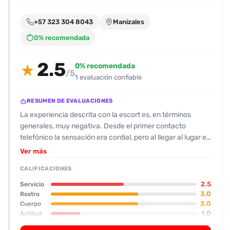
encontrarlas
fácilmente.
+57 323 304 8043
Manizales
0% recomendada
Entendido
2.5
0% recomendada
★
/5
1 evaluación confiable
RESUMEN DE EVALUACIONES
La experiencia descrita con la escort es, en términos
generales, muy negativa. Desde el primer contacto
telefónico la sensación era cordial, pero al llegar al lugar el
ambiente resultó desagradable: olor fuerte a marihuana,
Ver más
ambiente oscuro y una casa que se percibe casi como “de
CALIFICACIONES
vicio”. La escort resultó ser más bajita de lo que mostraban
las fotos, con un físico que no cumplía con las
2.5
Servicio
expectativas (cuerpo y rostro calificados con 3 estrellas).
3.0
Rostro
3.0
Cuerpo
Su actitud resultó ser la mayor de las problemáticas:
1.0
Actitud
grosera, exigente y poco amable, e incluso forzó al cliente
3.0
Oral
a pagar el servicio. En cuanto a la actividad sexual, el