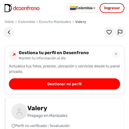
Colombia
Ingresar
Inicio
Colombia
Escorts Manizales
Valery
Gestiona tu perfil en Desenfreno
✕
↗
Mantén tu información al día
Actualiza tus fotos, precios, ubicación y servicios desde tu panel
Favoritos
privado.
Pronto
Gestionar mi perfil
podrás
registrarte
y
Valery
guardar
tus
Prepago en Manizales
favoritas
Perfil no verificado · 1evaluación
para