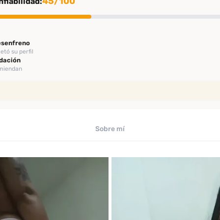
45/100
fiabilidad:
Desenfreno
tó su perfil
dación
omiendan
ión
rificación
iables
Sobre mí
uaciones de clientes verificados
te
 los últimos 30 días