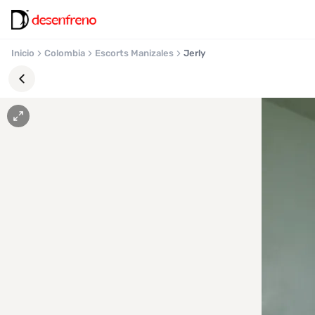
Inicio
Colombia
Escorts Manizales
Jerly
Favoritos
Pronto
podrás
registrarte
y
guardar
tus
favoritas
para