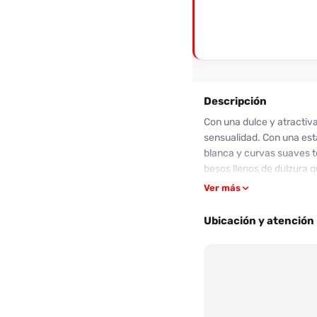
Descripción
Con una dulce y atractiv
sensualidad. Con una esta
blanca y curvas suaves te
besos llenos de dulzura q
también ofrece un trato 
Ver más
tarifa puede ser un poco 
Jerly está lista para reci
Ubicación y atención
experiencia! Contáctala