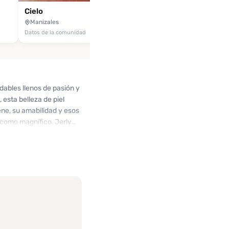
Cielo
Manizales
Datos de la comunidad
dables llenos de pasión y
 esta belleza de piel
ene, su amabilidad y esos
o como magnífico, Jerly
s han comentado que su
compensan la inversión.
 de vivir esta
.