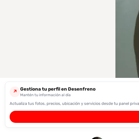
encontrarlas
fácilmente.
Entendido
Gestiona tu perfil en Desenfreno
↗
Mantén tu información al día
Actualiza tus fotos, precios, ubicación y servicios desde tu panel priv