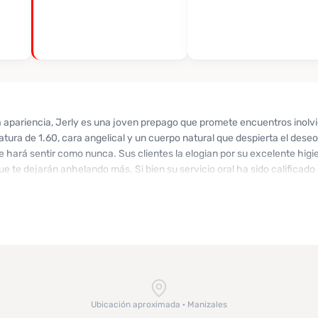
a apariencia, Jerly es una joven prepago que promete encuentros inolvi
tura de 1.60, cara angelical y un cuerpo natural que despierta el deseo,
 hará sentir como nunca. Sus clientes la elogian por su excelente higi
ue te dejarán anhelando más. Si bien su servicio oral ha sido calificad
de novia que hará de cada cita una experiencia única. Aunque alguno
elevada, la calidad de su atención y el ambiente discreto en su hogar 
birte y compartir momentos de intenso placer, ¡no pierdas la oportunidad
 hoy y deja que esta hermosa modelo cumpla tus deseos más profundos
Ubicación aproximada · Manizales