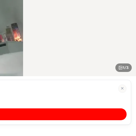
1
/
3
✕