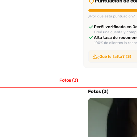
Puntuación de con
¿Por qué esta puntuación?
Perfil verificado en 
Creó una cuenta y comple
Alta tasa de recomen
100% de clientes la rec
¿Qué le falta? (3)
Sin video de verificac
No ha subido video de ve
Fotos (3)
Sin evaluaciones conf
No tiene suficientes eval
Sin evaluación recien
Fotos (3)
No tiene evaluaciones en