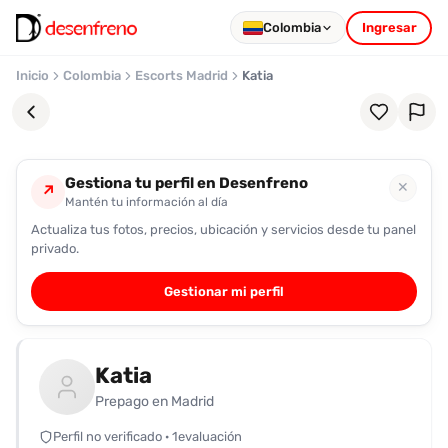
Colombia
Ingresar
Inicio
Colombia
Escorts Madrid
Katia
Gestiona tu perfil en Desenfreno
✕
↗
Mantén tu información al día
Actualiza tus fotos, precios, ubicación y servicios desde tu panel
Favoritos
privado.
Pronto
Gestionar mi perfil
podrás
registrarte
y
Katia
guardar
tus
Prepago en Madrid
favoritas
Perfil no verificado · 1evaluación
para