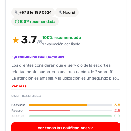
encontrarlas
fácilmente.
+57 316 189 0624
Madrid
100% recomendada
Entendido
3.7
100% recomendada
★
/5
1 evaluación confiable
RESUMEN DE EVALUACIONES
Los clientes consideran que el servicio de la escort es
relativamente bueno, con una puntuación de 7 sobre 10.
La atención es amable, y la ubicación es un segundo piso
en un lugar familiar, aunque el ambiente se siente algo
Ver más
caluroso y la entrada algo incómoda. En cuanto al aspecto
CALIFICACIONES
físico, las fotos no corresponden al cuerpo real: la escort
es baja (alrededor de 1.50 m) y con sobrepeso, lo que
3.5
Servicio
algunos usuarios no esperaban. Se menciona que su
2.5
Rostro
5.0
Actitud
rostro lleva mucho maquillaje, dándole un aire gótico y
“maleta”. A pesar de las diferencias entre la foto y la
Ver todas las calificaciones
realidad, la escort es descrita como “muy comprometida”