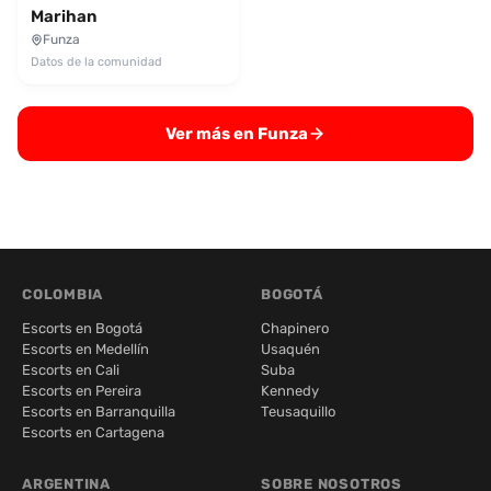
Marihan
Funza
Datos de la comunidad
Ver más en Funza
COLOMBIA
BOGOTÁ
Escorts en Bogotá
Chapinero
Escorts en Medellín
Usaquén
Escorts en Cali
Suba
Escorts en Pereira
Kennedy
Escorts en Barranquilla
Teusaquillo
Escorts en Cartagena
ARGENTINA
SOBRE NOSOTROS