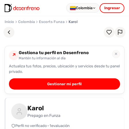
Colombia
Ingresar
Inicio
Colombia
Escorts Funza
Karol
Gestiona tu perfil en Desenfreno
✕
↗
Mantén tu información al día
Actualiza tus fotos, precios, ubicación y servicios desde tu panel
Favoritos
privado.
Pronto
Gestionar mi perfil
podrás
registrarte
y
Karol
guardar
tus
Prepago en Funza
favoritas
Perfil no verificado · 1evaluación
para