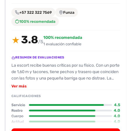
encontrarlas
fácilmente.
+57 322 322 7569
Funza
100% recomendada
Entendido
3.8
100% recomendada
★
/5
1 evaluación confiable
RESUMEN DE EVALUACIONES
La escort recibe buenas críticas por su físico. Con un porte
de 1,60 m y tacones, tiene pechos y trasero que coinciden
con las fotos y una pequeña barriga que no distrae. La
valoración general del cuerpo es 8/10 y el rostro también
Ver más
8/10. La actitud es muy cercana y amigable: responde
CALIFICACIONES
rápido por WhatsApp y se muestra dispuesta a aclarar
dudas. Durante el encuentro habla sucio y ríe, lo que
4.5
Servicio
genera un ambiente de confianza y comodidad. Se le
4.0
Rostro
4.0
Cuerpo
aprecia la habilidad para cambiar posiciones y el aguante
4.0
Actitud
durante el servicio. Los puntos fuertes del servicio son la
2.5
Oral
energía durante las relaciones y la capacidad de mantener