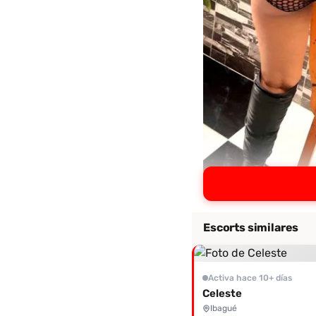
Escorts similares
Activa hace 10+ días
Celeste
Ibagué