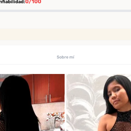
0/100
fiabilidad:
ión
rificación
iables
Sobre mí
uaciones de clientes verificados
ficado por Desenfreno
te
 los últimos 30 días
omendación
comendación entre clientes