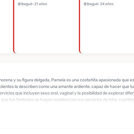
Ibagué
· 21 años
Ibagué
· 24 años
morena y su figura delgada, Pamela es una costeñita apasionada que es
clientes la describen como una amante ardiente, capaz de hacer que tu
rvicios que incluyen sexo oral, vaginal y la posibilidad de explorar dife
z que tus fantasías se hagan realidad con sus servicios de tríos, cuarte
uso de preservativos para asegurar una experiencia placentera y segura
entusiasmo, disfrutando de cada momento junto a ella. Además, si prefie
os virtuales de videollamadas calientes y contenido personalizado. No 
reno.co y déjate llevar por una noche llena de pasión y adrenalina. ¡Ha
 has deseado!