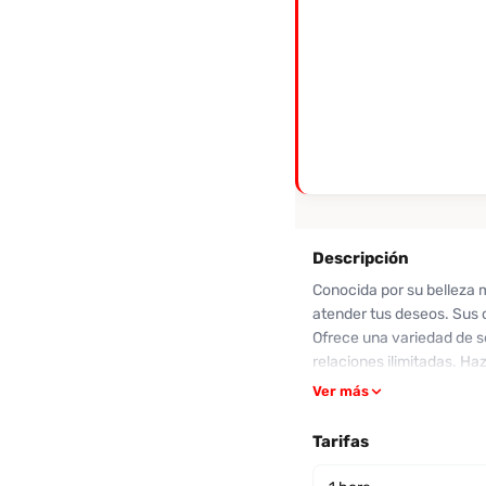
Descripción
Conocida por su belleza 
atender tus deseos. Sus 
Ofrece una variedad de se
relaciones ilimitadas. Ha
solteros, siempre con el 
Ver más
atención al detalle y su 
casa, cuenta con servici
Tarifas
Pamela a través de Desenf
experiencia que siempre