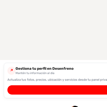
encontrarlas
fácilmente.
Entendido
Gestiona tu perfil en Desenfreno
↗
Mantén tu información al día
Actualiza tus fotos, precios, ubicación y servicios desde tu panel priv