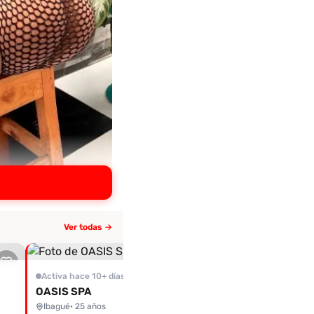
Ver todas →
Activa hace 10+ días
Salomé
Activa hace 10+ días
Ibagué
OASIS SPA
Ibagué
· 25 años