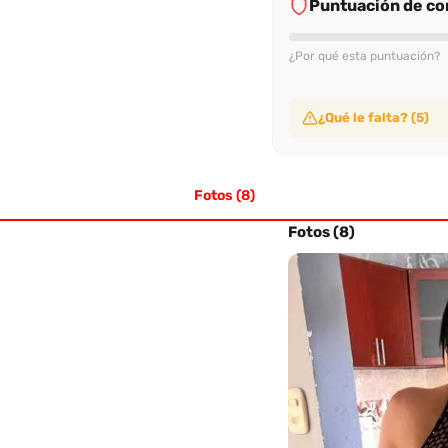
Puntuación de con
¿Por qué esta puntuación?
¿Qué le falta? (5)
Sin video de verificac
No ha subido video de ve
Fotos (8)
Sin evaluaciones conf
No tiene suficientes eval
Sin perfil verificado
Fotos (8)
Su perfil no ha sido veri
Sin evaluación recien
No tiene evaluaciones en
Sin tasa alta de rec
No alcanza el 70% de re