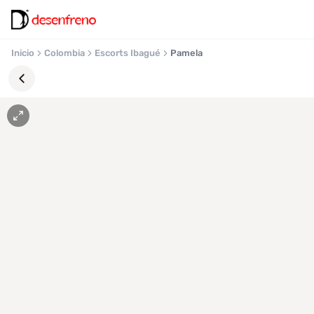
Inicio
Colombia
Escorts Ibagué
Pamela
Favoritos
Pronto
podrás
registrarte
y
guardar
tus
favoritas
para