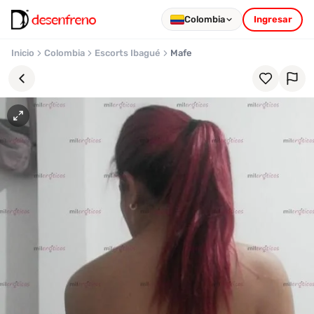
Colombia
Ingresar
Inicio
Colombia
Escorts Ibagué
Mafe
Favoritos
Pronto
podrás
registrarte
y
guardar
tus
favoritas
para