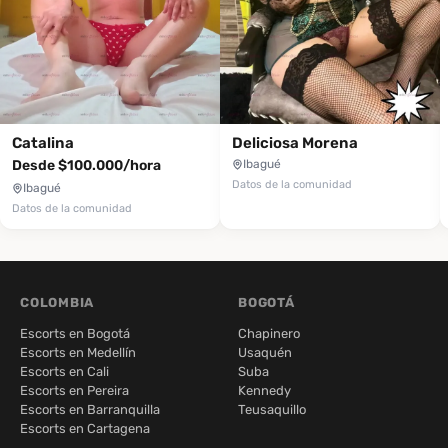
Catalina
Deliciosa Morena
Desde $100.000/hora
Ibagué
Datos de la comunidad
Ibagué
Datos de la comunidad
COLOMBIA
BOGOTÁ
Escorts en Bogotá
Chapinero
Escorts en Medellín
Usaquén
Escorts en Cali
Suba
Escorts en Pereira
Kennedy
Escorts en Barranquilla
Teusaquillo
Escorts en Cartagena