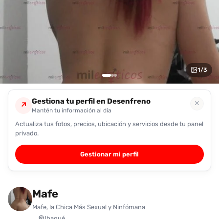
encontrarlas
fácilmente.
Entendido
1
/
3
Gestiona tu perfil en Desenfreno
✕
↗
Mantén tu información al día
Actualiza tus fotos, precios, ubicación y servicios desde tu panel
privado.
Gestionar mi perfil
Mafe
Mafe, la Chica Más Sexual y Ninfómana
Ibagué