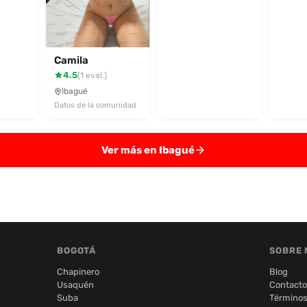
Camila
4.5
(1 eval.)
Ibagué
Datos de la comunidad
Ver más en Ibagué
BOGOTÁ
SOBRE 
Chapinero
Blog
Usaquén
Contacto
Suba
Términos