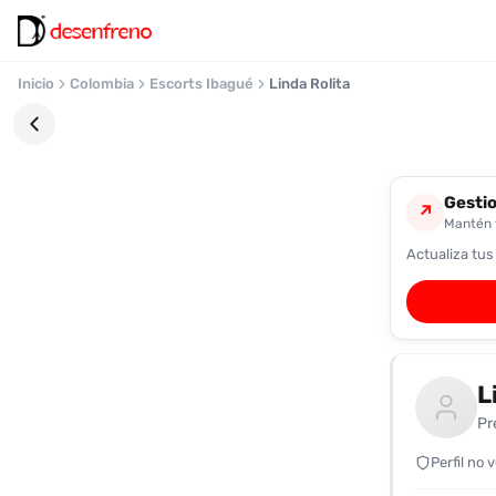
Inicio
Colombia
Escorts Ibagué
Linda Rolita
Gestio
↗
Mantén t
Actualiza tus
Favoritos
Pronto
podrás
registrarte
L
y
guardar
Pr
tus
favoritas
Perfil no 
para