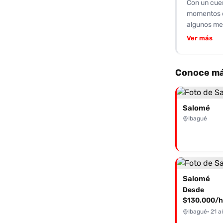
Con un cuer
exhaustiva 
momentos de
algunos men
ofrece es ú
Ver más
lleno de qu
juegos más 
habilidades
Conoce má
que podría 
seductora. 
encuentro q
Salomé
por más. No
Ibagué
Salomé
Desde
$130.000/h
Ibagué
· 21 