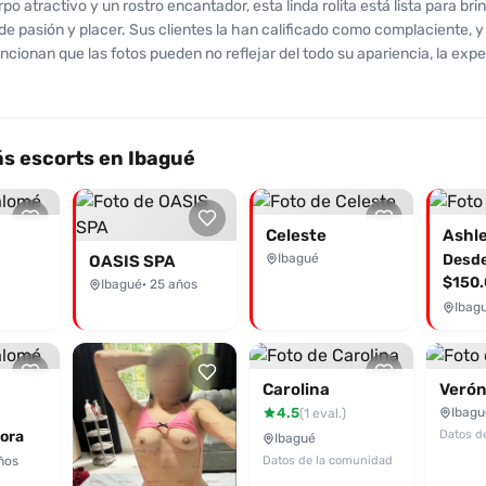
po atractivo y un rostro encantador, esta linda rolita está lista para bri
antes de contratar el servicio.
 pasión y placer. Sus clientes la han calificado como complaciente, 
cionan que las fotos pueden no reflejar del todo su apariencia, la exp
nica. Esta hermosa chica es ideal para quienes buscan un encuentro 
ímica y diversión. Ofrece variedad de servicios, desde caricias sensual
atrevidos, siempre con una actitud abierta y descomplicada. Además,
 en el arte del placer la hacen destacar, a pesar de que algunas reseña
s escorts en Ibagué
mejorar en atención al detalle. Ven y dale rienda suelta a tus deseos co
¡No dudes en contactarla a través de Desenfreno.co y descubre el elec
ue te espera! Su energía y disposición para complacerte hacen que qu
Celeste
Ashl
 te arrepentirás de esta experiencia que promete ser ardiente y memo
Ibagué
Desd
OASIS SPA
$150.
Ibagué
· 25 años
Ibag
Carolina
Verón
4.5
Ibagu
(1 eval.)
ora
Datos d
Ibagué
años
Datos de la comunidad