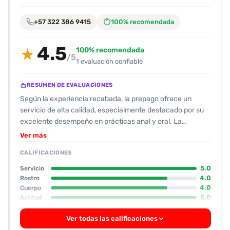
encontrarlas
fácilmente.
+57 322 386 9415
100% recomendada
4.5
Entendido
100% recomendada
★
/5
1 evaluación confiable
RESUMEN DE EVALUACIONES
Según la experiencia recabada, la prepago ofrece un
servicio de alta calidad, especialmente destacado por su
excelente desempeño en prácticas anal y oral. La
apariencia física se alinea con las fotos: rostro atractivo,
Ver más
figura delgada y estatura de aproximadamente 1,60 m, con
CALIFICACIONES
una calificación de 8 tanto en físico como en rostro.
Inicialmente mostró una actitud algo seca, pero tras el
5.0
Servicio
primer encuentro la interacción se volvió fluida y cercana,
4.0
Rostro
4.0
Cuerpo
sin mostrar recelo ante el contacto físico ni los besos, lo
5.0
Actitud
que resultó en una experiencia muy satisfactoria para el
cliente. Su capacidad de moverse con soltura en varias
Ver todas las calificaciones
posiciones, y la facilidad de incorporar condón en el anal,