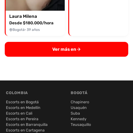
Laura Milena
Desde $180.000/hora
Bogotá
· 39 años
Ver más en
COLOMBIA
BOGOTÁ
Escorts en Bogotá
Chapinero
Escorts en Medellín
Usaquén
Escorts en Cali
Suba
Escorts en Pereira
Kennedy
Escorts en Barranquilla
Teusaquillo
Escorts en Cartagena