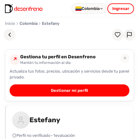
Colombia
Ingresar
Inicio
Colombia
Estefany
Gestiona tu perfil en Desenfreno
✕
↗
Mantén tu información al día
Actualiza tus fotos, precios, ubicación y servicios desde tu panel
Favoritos
privado.
Pronto
Gestionar mi perfil
podrás
registrarte
y
guardar
Estefany
tus
favoritas
Perfil no verificado · 1evaluación
para