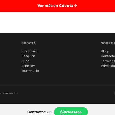
Ver más en Cúcuta
BOGOTÁ
SOBRE 
Chapinero
Blog
Usaquén
Contacto
Suba
Términos
Kennedy
Privacid
Teusaquillo
s reservados
Contactar
WhatsApp
1 eval.