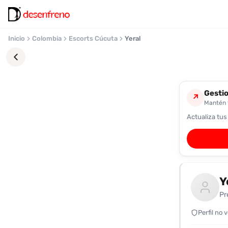
Inicio
Colombia
Escorts Cúcuta
Yeral
Gestio
↗
Mantén t
Actualiza tus
Favoritos
Pronto
podrás
registrarte
Y
y
guardar
Pr
tus
favoritas
Perfil no 
para