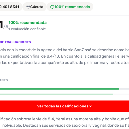
0 401 8341
Cúcuta
100% recomendada
1
100% recomendada
/5
1 evaluación confiable
DE EVALUACIONES
cia con la escort de la agencia del barrio San José se describe como b
icación final de 8,4/10. En cuanto a la calidad general, el servicio
 las expectativas: la acompañante es alta, de piel morena y rostro atra
u aspecto físico se alinea con las fotos, y la higiene es
on buen olor. En la interacción, la escort se mostró conversadora y
ONES
abla con soltura, se mantiene en contacto visual y acepta besos cuan
ras que el anal se ofrecía pero no se utilizó. Se señala que la escort es
 disfruta del acto, dejando de lado el uso del celular durante la sesión,
Ver todas las calificaciones
só. Un patrón recurrente en la reseña es la atención al detalle
idad sobre el servicio, destacando tanto los puntos fuertes como el uso
ificación sobresaliente de 8.4, Yeral es una morena alta y bonita que o
 inolvidable. Destacan sus servicios de sexo oral y vaginal, donde su ha
 con la imagen mostrada en línea.