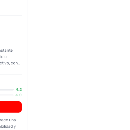
astante
ctivo, con
do hay
4.2
4.0
 aunque en
 ocasional
frece una
bilidad y