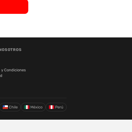
NOSOTROS
 y Condiciones
ad
Chile
México
Perú