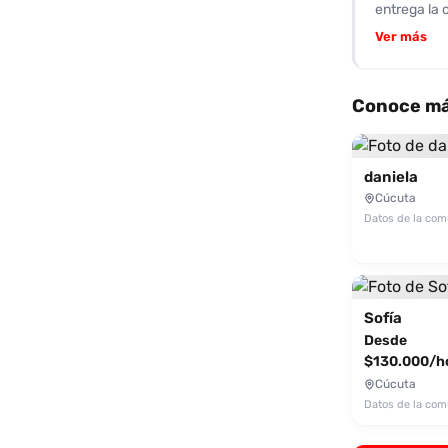
entrega la 
deseos más 
Ver más
sentir en c
especial a
entrega por
Conoce má
representa 
simplement
Si estás bu
daniela
a vivir una 
Cúcuta
Datos de la co
Sofía
Desde
$130.000/h
Cúcuta
Datos de la co