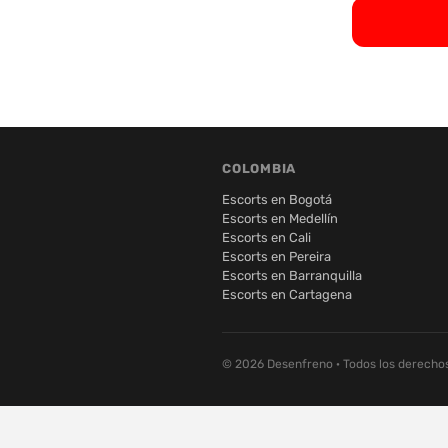
COLOMBIA
Escorts en Bogotá
Escorts en Medellín
Escorts en Cali
Escorts en Pereira
Escorts en Barranquilla
Escorts en Cartagena
© 2026 Desenfreno · Todos los derecho