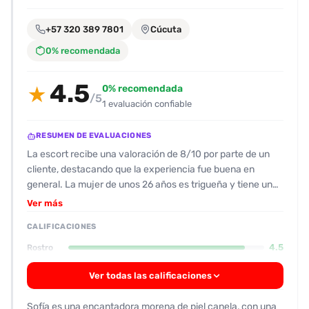
encontrarlas
fácilmente.
+57 320 389 7801
Cúcuta
0% recomendada
Entendido
4.5
0% recomendada
★
/5
1 evaluación confiable
RESUMEN DE EVALUACIONES
La escort recibe una valoración de 8/10 por parte de un
cliente, destacando que la experiencia fue buena en
general. La mujer de unos 26 años es trigueña y tiene un
cuerpo natural con un trasero grande y pechos pequeños,
Ver más
lo que le da un aspecto atractivo y real. Los hombres que
CALIFICACIONES
la probaron resaltan su habilidad oral, con una lengua que
“trabaja muy bien” y que logra un gran placer en pocos
4.5
Rostro
minutos. La actitud de la escort es sumamente
complaciente: no se distrae con el celular, acepta lo que el
Ver todas las calificaciones
cliente desea y se adapta a sus preferencias sin poner
dudas. Se menciona que no hay complicaciones durante
Sofía es una encantadora morena de piel canela, con una