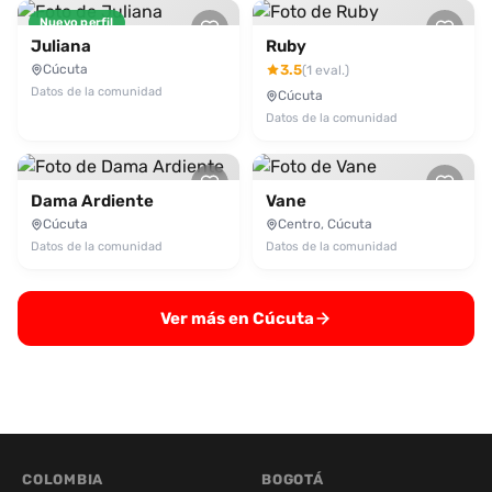
Nuevo perfil
Juliana
Ruby
Cúcuta
3.5
(1 eval.)
Datos de la comunidad
Cúcuta
Datos de la comunidad
Dama Ardiente
Vane
Cúcuta
Centro, Cúcuta
Datos de la comunidad
Datos de la comunidad
Ver más en Cúcuta
COLOMBIA
BOGOTÁ