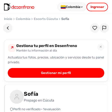
Colombia
Ingresar
Inicio
Colombia
Escorts Cúcuta
Sofía
Gestiona tu perfil en Desenfreno
✕
↗
Mantén tu información al día
Actualiza tus fotos, precios, ubicación y servicios desde tu panel
Favoritos
privado.
Pronto
Gestionar mi perfil
podrás
registrarte
y
Sofía
guardar
tus
Prepago en Cúcuta
favoritas
Perfil no verificado · 1evaluación
para