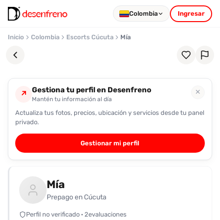
Colombia
Ingresar
Inicio
Colombia
Escorts Cúcuta
Mía
Gestiona tu perfil en Desenfreno
✕
↗
Mantén tu información al día
Actualiza tus fotos, precios, ubicación y servicios desde tu panel
Favoritos
privado.
Pronto
Gestionar mi perfil
podrás
registrarte
y
Mía
guardar
tus
Prepago en Cúcuta
favoritas
Perfil no verificado · 2evaluaciones
para