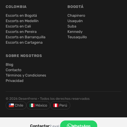
COLOMBIA
BOGOTÁ
Escorts en Bogotá
Chapinero
Escorts en Medellín
Usaquén
Escorts en Cali
Suba
Escorts en Pereira
Kennedy
Escorts en Barranquilla
Teusaquillo
Escorts en Cartagena
SOBRE NOSOTROS
Blog
Contacto
Términos y Condiciones
Privacidad
© 2026 Desenfreno · Todos los derechos reservados
Chile
México
Perú
Contactar
WhatsApp
2 eval.