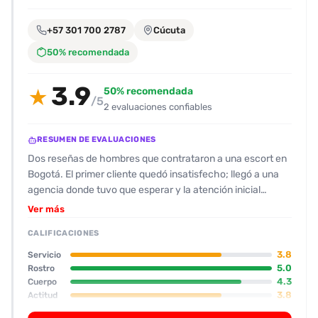
encontrarlas
fácilmente.
+57 301 700 2787
Cúcuta
50% recomendada
Entendido
3.9
50% recomendada
★
/5
2 evaluaciones confiables
RESUMEN DE EVALUACIONES
Dos reseñas de hombres que contrataron a una escort en
Bogotá. El primer cliente quedó insatisfecho; llegó a una
agencia donde tuvo que esperar y la atención inicial
resultó algo brusca. La escort, de 1.60 m, con senos
Ver más
grandes y piel clara, mostró un desempeño poco
CALIFICACIONES
entusiasta después de la primera parte del encuentro. La
experiencia fue considerada 6 / 10 y el cliente no planea
3.8
Servicio
repetir. El segundo cliente, en Teusaquillo, tuvo una
5.0
Rostro
4.3
Cuerpo
experiencia más positiva. La escort, joven de 19 años con
3.8
Actitud
apariencia acorde a las fotos (grandes senos, cuerpo
2.5
Oral
delicado, piernas suaves), fue amable aunque tímida al