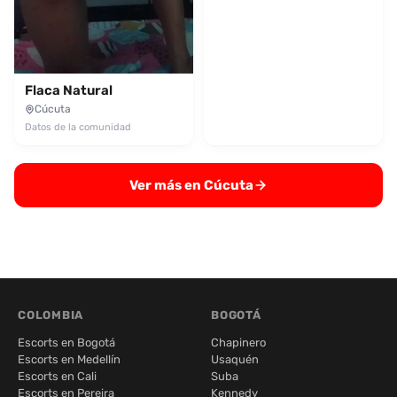
Flaca Natural
Cúcuta
Datos de la comunidad
Ver más en Cúcuta
COLOMBIA
BOGOTÁ
Escorts en Bogotá
Chapinero
Escorts en Medellín
Usaquén
Escorts en Cali
Suba
Escorts en Pereira
Kennedy