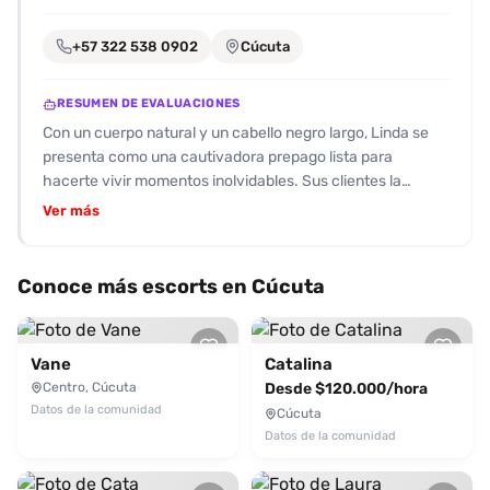
encontrarlas
fácilmente.
+57 322 538 0902
Cúcuta
Entendido
RESUMEN DE EVALUACIONES
Con un cuerpo natural y un cabello negro largo, Linda se
presenta como una cautivadora prepago lista para
hacerte vivir momentos inolvidables. Sus clientes la
describen como una mujer educada y divertida, siempre
Ver más
dispuesta a explorar la intimidad sin límites. Ofrece una
variedad de servicios, desde masajes eróticos hasta
encuentros apasionados, garantizando que cada
Conoce más escorts en Cúcuta
experiencia sea única y placentera. Las reseñas resaltan
su destreza en el trato cálido y cariñoso, además de
elogiar la autenticidad de sus fotos, que reflejan su belleza
Vane
Catalina
real. Linda se destaca por su enfoque en satisfacer las
Centro, Cúcuta
Desde $120.000/hora
necesidades de sus clientes, asegurando que cada
Datos de la comunidad
Cúcuta
encuentro sea rico y satisfactorio. No te quedes
Datos de la comunidad
esperando, contacta a Linda a través de Desenfreno.co y
descubre todo lo que tiene para ofrecerte. ¡El placer te