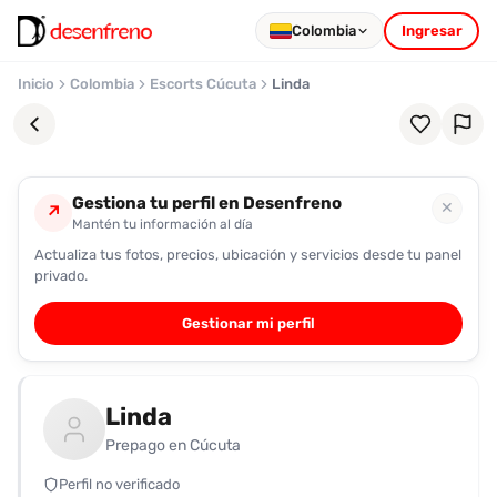
Colombia
Ingresar
Inicio
Colombia
Escorts Cúcuta
Linda
Gestiona tu perfil en Desenfreno
✕
↗
Mantén tu información al día
Actualiza tus fotos, precios, ubicación y servicios desde tu panel
Favoritos
privado.
Pronto
Gestionar mi perfil
podrás
registrarte
y
Linda
guardar
tus
Prepago en Cúcuta
favoritas
Perfil no verificado
para