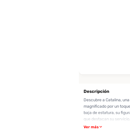
Descripción
Descubre a Catalina, una
magnificado por un toque
baja de estatura, su figur
que destacan su servicio
reseñas de sus encuentro
Ver más