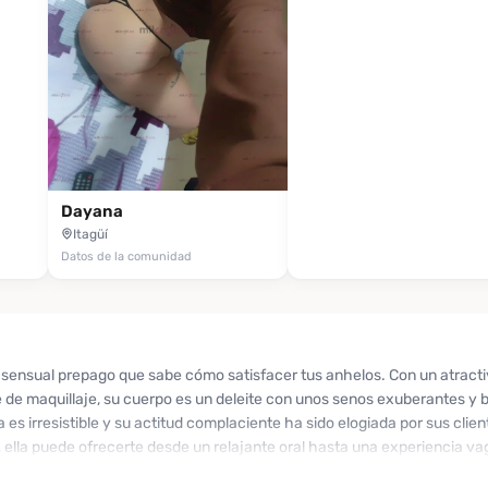
Dayana
Itagüí
Datos de la comunidad
 sensual prepago que sabe cómo satisfacer tus anhelos. Con un atracti
 de maquillaje, su cuerpo es un deleite con unos senos exuberantes y 
a es irresistible y su actitud complaciente ha sido elogiada por sus clie
, ella puede ofrecerte desde un relajante oral hasta una experiencia v
s han resaltado su dedicación y atención, asegurando momentos de plac