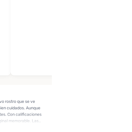
vo rostro que se ve
bien cuidados. Aunque
ntes. Con calificaciones
aginal memorable. Las
er y disfrute sin igual.