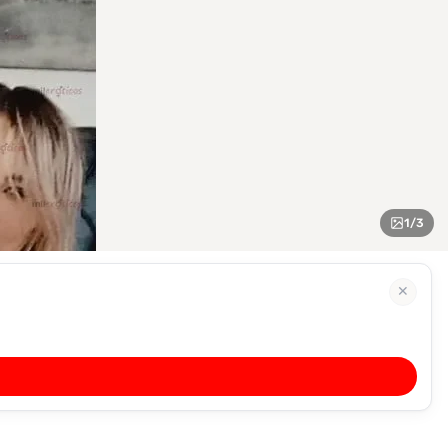
1
/
3
✕