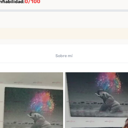
0/100
fiabilidad:
ión
rificación
iables
Sobre mí
uaciones de clientes verificados
ficado por Desenfreno
te
 los últimos 30 días
omendación
comendación entre clientes