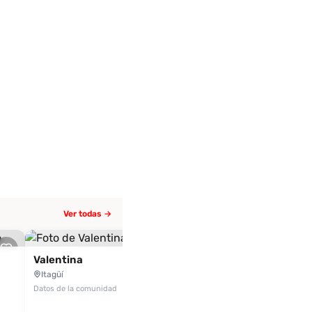
Ver todas →
Sofía
3.0
(1 eval.)
Valentina
Itagüí
Itagüí
Datos de la comunidad
Datos de la comunidad