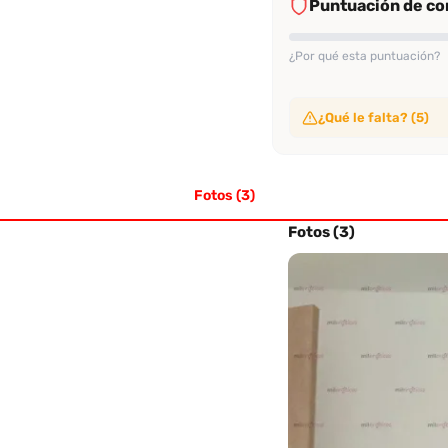
Puntuación de con
¿Por qué esta puntuación?
¿Qué le falta? (5)
Sin video de verificac
No ha subido video de ve
Fotos (3)
Sin evaluaciones conf
No tiene suficientes eval
Sin perfil verificado
Fotos (3)
Su perfil no ha sido veri
Sin evaluación recien
No tiene evaluaciones en
Sin tasa alta de rec
No alcanza el 70% de re