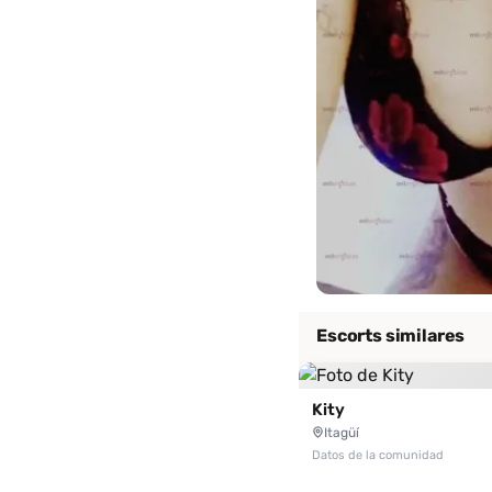
Escorts similares
Kity
Itagüí
Datos de la comunidad