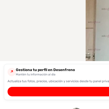
encontrarlas
fácilmente.
Entendido
Gestiona tu perfil en Desenfreno
↗
Mantén tu información al día
Actualiza tus fotos, precios, ubicación y servicios desde tu panel priv