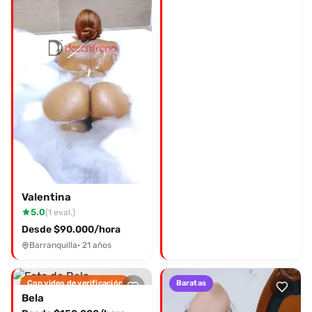
de Whatsapp y prepárate para vivir una experiencia que
querrás repetir.
Valentina
5.0
(1 eval.)
Desde $90.000/hora
Barranquilla
· 21 años
Con video de verificación
Baratas
Bela