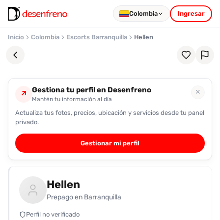
Colombia
Ingresar
Inicio
Colombia
Escorts Barranquilla
Hellen
Gestiona tu perfil en Desenfreno
✕
↗
Mantén tu información al día
Actualiza tus fotos, precios, ubicación y servicios desde tu panel
Favoritos
privado.
Pronto
Gestionar mi perfil
podrás
registrarte
y
Hellen
guardar
tus
Prepago en Barranquilla
favoritas
Perfil no verificado
para