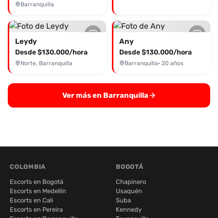
Barranquilla
Leydy
Any
Desde $130.000/hora
Desde $130.000/hora
Norte, Barranquilla
Barranquilla
· 20 años
Ver más en Barranquilla
COLOMBIA
BOGOTÁ
Escorts en Bogotá
Chapinero
Escorts en Medellín
Usaquén
Escorts en Cali
Suba
Escorts en Pereira
Kennedy