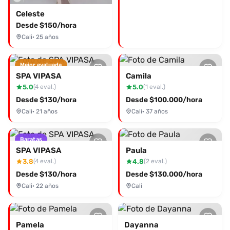
Celeste
Desde $150/hora
Cali
· 25 años
Mejor evaluada
SPA VIPASA
Camila
5.0
5.0
(4 eval.)
(1 eval.)
Desde $130/hora
Desde $100.000/hora
Cali
· 21 años
Cali
· 37 años
Baratas
SPA VIPASA
Paula
3.8
4.8
(4 eval.)
(2 eval.)
Desde $130/hora
Desde $130.000/hora
Cali
· 22 años
Cali
Pamela
Dayanna