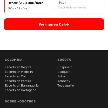
Desde $120.000/hora
Cali
Datos de la comunidad
Cali
· 29 años
Ver más en Cali
COLOMBIA
BOGOTÁ
Escorts en Bogotá
Chapinero
Escorts en Medellín
Usaquén
Escorts en Cali
Suba
Escorts en Pereira
Kennedy
Escorts en Barranquilla
Teusaquillo
Escorts en Cartagena
SOBRE NOSOTROS