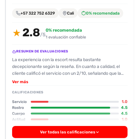
encontrarlas
fácilmente.
+57 322 752 6329
Cali
0% recomendada
2.8
Entendido
0% recomendada
★
/5
1 evaluación confiable
RESUMEN DE EVALUACIONES
La experiencia con la escort resulta bastante
decepcionante según la reseña. En cuanto a calidad, el
cliente calificó el servicio con un 2/10, señalando que la
sesión fue muy floja y desapegada, con poca interacción
Ver más
física y mayor parte del tiempo dedicándose a revisar su
CALIFICACIONES
celular. Su actitud resultó algo exigente y poco amigable,
pues al llegar a la casa la acompañante se quedó mirando
1.0
Servicio
el teléfono y exigió un pago inmediato sin ofrecer la
4.5
Rostro
4.5
Cuerpo
atención esperada. El físico fue descrito como atractivo
1.0
Actitud
(cuerpo y rostro muy bonitos, 9‑10 de valoración), pero su
comportamiento y falta de profesionalismo desvirtúan esa
Ver todas las calificaciones
apariencia. El servicio ofrecido se centró en la presencia y