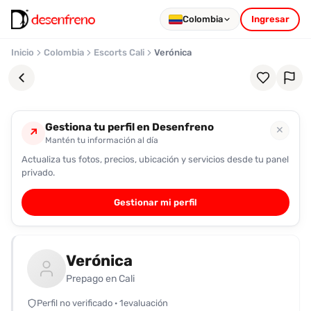
Colombia
Ingresar
Inicio
Colombia
Escorts Cali
Verónica
Gestiona tu perfil en Desenfreno
✕
↗
Mantén tu información al día
Actualiza tus fotos, precios, ubicación y servicios desde tu panel
Favoritos
privado.
Pronto
Gestionar mi perfil
podrás
registrarte
y
Verónica
guardar
tus
Prepago en Cali
favoritas
Perfil no verificado · 1evaluación
para