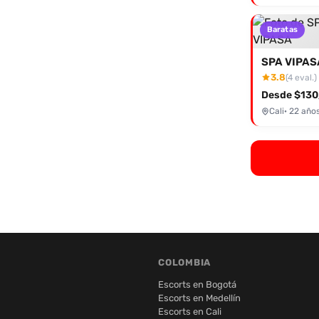
Baratas
SPA VIPAS
3.8
(4 eval.)
Desde $130
Cali
· 22 año
COLOMBIA
Escorts en Bogotá
Escorts en Medellín
Escorts en Cali