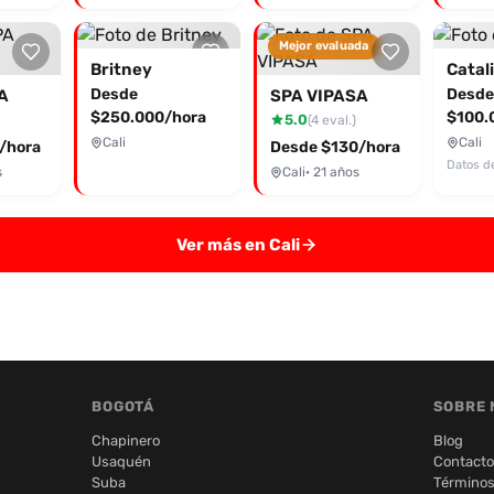
Mejor evaluada
Britney
Catal
Desde
Desde
A
SPA VIPASA
$250.000/hora
$100.
5.0
(4 eval.)
Cali
Cali
/hora
Desde $130/hora
Datos d
s
Cali
· 21 años
Ver más en Cali
BOGOTÁ
SOBRE 
Chapinero
Blog
Usaquén
Contacto
Suba
Términos