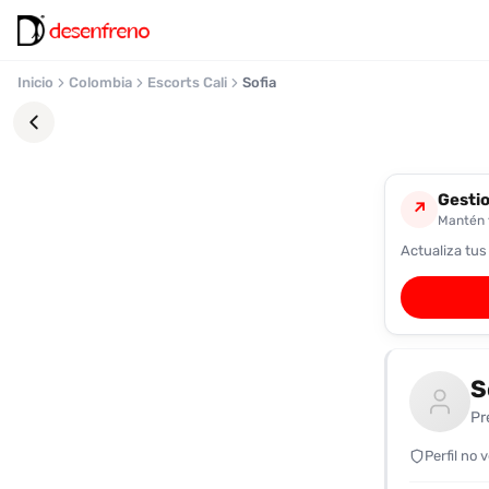
Inicio
Colombia
Escorts Cali
Sofia
Gestio
↗
Mantén t
Actualiza tus
Favoritos
Pronto
podrás
registrarte
S
y
guardar
Pr
tus
favoritas
Perfil no 
para