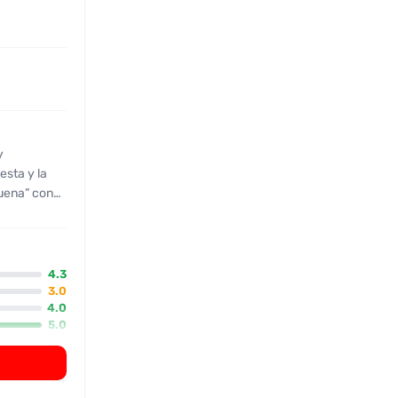
y
esta y la
uena” con
pechos,
ada”, lo
lta que el
4.3
ctoria, con
3.0
4.0
ge el
5.0
n, considera
3.0
que probará