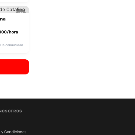
ina
000/hora
e la comunidad
NOSOTROS
 y Condiciones