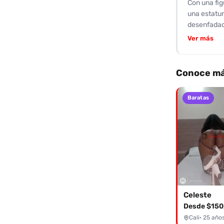
Con una fig
una estatur
desenfadada
su manera d
Ver más
asegurando 
disposición
la seducció
Conoce más
cama. Sofía
una experie
Baratas
¡Sofía te es
Celeste
Desde $150
Cali
· 25 año