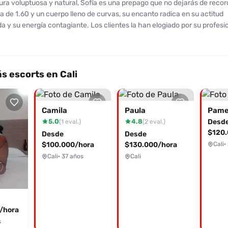
ura voluptuosa y natural, Sofía es una prepago que no dejarás de recor
a de 1.60 y un cuerpo lleno de curvas, su encanto radica en su actitud
 y su energía contagiante. Los clientes la han elogiado por su profesi
e complacer en todos los servicios que ofrece: desde sexo oral hasta 
momentos inolvidables. A pesar de no tener el rostro más convenciona
 y carisma han recibido calificaciones altas, destacando su habilidad en
n. Las reseñas son positivas, destacando su atención rápida y habilidad
 escorts en Cali
 está dispuesta a ofrecer todo por solo 80k la hora, y 100k por domicili
ncia única y memorable, no dudes en contactarla y agendar tu cita ah
pera para llevarte a otro nivel de placer!
Camila
Paula
Pame
5.0
4.8
Desd
(1 eval.)
(2 eval.)
$120.
Desde
Desde
$100.000/hora
$130.000/hora
Cali
·
Cali
· 37 años
Cali
/hora
s