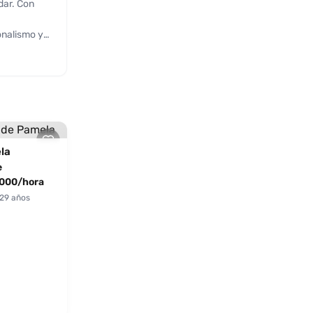
dar. Con
onalismo y
anal,
l, su
 el arte de
 en la
o. Si buscas
ora mismo.
la
e
000/hora
 29 años