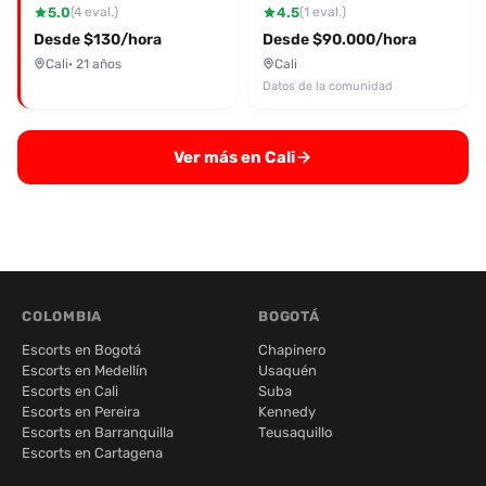
5.0
4.5
(4 eval.)
(1 eval.)
Desde $130/hora
Desde $90.000/hora
Cali
· 21 años
Cali
Datos de la comunidad
Ver más en Cali
COLOMBIA
BOGOTÁ
Escorts en Bogotá
Chapinero
Escorts en Medellín
Usaquén
Escorts en Cali
Suba
Escorts en Pereira
Kennedy
Escorts en Barranquilla
Teusaquillo
Escorts en Cartagena