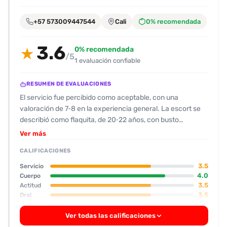
encontrarlas
fácilmente.
+57 573009447544
Cali
0% recomendada
3.6
Entendido
0% recomendada
★
/5
1 evaluación confiable
RESUMEN DE EVALUACIONES
El servicio fue percibido como aceptable, con una
valoración de 7‑8 en la experiencia general. La escort se
describió como flaquita, de 20‑22 años, con busto
medio‑pequeño, abdomen plano y sin cicatrices, y se le dio
Ver más
un 8‑9 por su físico y 8 por su rostro. Se destacó su
CALIFICACIONES
lencería y la facilidad de estimulación con condón. Sin
embargo, la cliente mostró algo de incomodidad al recibir
3.5
Servicio
cierto dolor anal, lo que llevó a cambiar posiciones. La
4.0
Cuerpo
3.5
Actitud
actitud se describió como algo informal: después del
3.5
Oral
encuentro se limitó la conversación y el cliente se fue
rápidamente, sin buscar más interacción. El servicio se
Ver todas las calificaciones
consideró “encantador” por su cuerpo, aunque la