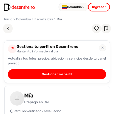
Colombia
Ingresar
Inicio
Colombia
Escorts Cali
Mía
Gestiona tu perfil en Desenfreno
✕
↗
Mantén tu información al día
Actualiza tus fotos, precios, ubicación y servicios desde tu panel
Favoritos
privado.
Pronto
Gestionar mi perfil
podrás
registrarte
y
Mía
guardar
tus
Prepago en Cali
favoritas
Perfil no verificado · 1evaluación
para