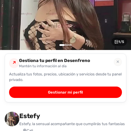
encontrarlas
fácilmente.
Entendido
1
/
5
Gestiona tu perfil en Desenfreno
✕
↗
Mantén tu información al día
Actualiza tus fotos, precios, ubicación y servicios desde tu panel
privado.
Gestionar mi perfil
Estefy
Estefy, la sensual acompañante que cumplirás tus fantasías
Cali