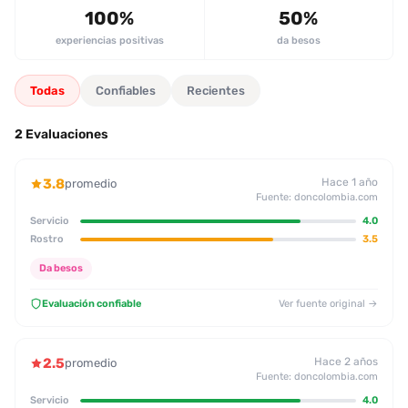
comunicada y con un físico atractivo que coincide con las
100%
50%
expectativas de los usuarios, lo que la hace recomendada entre
experiencias positivas
da besos
hombres de 20‑50 años en Colombia.
Todas
Confiables
Recientes
2 Evaluaciones
3.8
Hace 1 año
promedio
Fuente: doncolombia.com
Servicio
4.0
Rostro
3.5
Da besos
Evaluación confiable
Ver fuente original →
2.5
Hace 2 años
promedio
Fuente: doncolombia.com
Servicio
4.0