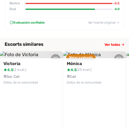
Rostro
-0.5
Oral
4.0
Evaluación confiable
Ver fuente original →
Escorts similares
Ver todas →
Mejor evaluada
Victoria
Mónica
4.5
4.5
(2 eval.)
(23 eval.)
Sur, Cali
Cali
Datos de la comunidad
Datos de la comunidad