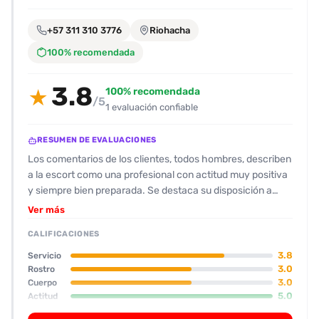
encontrarlas
fácilmente.
+57 311 310 3776
Riohacha
100% recomendada
Entendido
3.8
100% recomendada
★
/5
1 evaluación confiable
RESUMEN DE EVALUACIONES
Los comentarios de los clientes, todos hombres, describen
a la escort como una profesional con actitud muy positiva
y siempre bien preparada. Se destaca su disposición a
cumplir con los deseos del cliente y su capacidad de
Ver más
improvisar posiciones sin que se sienta incómoda. En
CALIFICACIONES
cuanto a su apariencia, la mayoría la percibe como de
físico promedio: bajita, con un poco de pancita, tetas
3.8
Servicio
pequeñas y un culo redondito que, según los usuarios,
3.0
Rostro
3.0
Cuerpo
compensa el resto del cuerpo. Su rostro no se menciona
5.0
Actitud
como impresionante, pero tampoco como feo; la mirada se
4.0
Oral
describe como sexy. Los clientes aprecian la limpieza y el