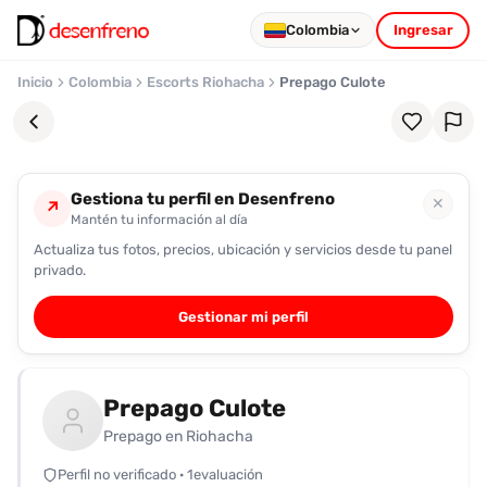
Colombia
Ingresar
Inicio
Colombia
Escorts Riohacha
Prepago Culote
Gestiona tu perfil en Desenfreno
✕
↗
Mantén tu información al día
Actualiza tus fotos, precios, ubicación y servicios desde tu panel
Favoritos
privado.
Pronto
Gestionar mi perfil
podrás
registrarte
y
Prepago Culote
guardar
tus
Prepago en Riohacha
favoritas
Perfil no verificado · 1evaluación
para