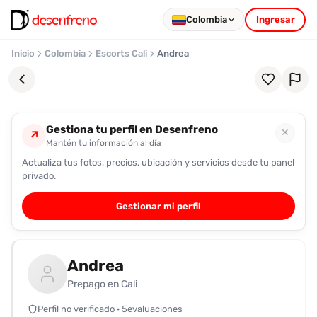
Colombia
Ingresar
Inicio
Colombia
Escorts Cali
Andrea
Gestiona tu perfil en Desenfreno
✕
↗
Mantén tu información al día
Actualiza tus fotos, precios, ubicación y servicios desde tu panel
Favoritos
privado.
Pronto
Gestionar mi perfil
podrás
registrarte
y
Andrea
guardar
tus
Prepago en Cali
favoritas
Perfil no verificado · 5evaluaciones
para