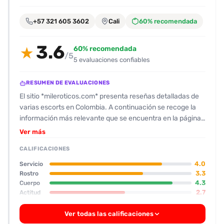
encontrarlas
fácilmente.
+57 321 605 3602
Cali
60% recomendada
3.6
Entendido
60% recomendada
★
/5
5 evaluaciones confiables
RESUMEN DE EVALUACIONES
El sitio *mileroticos.com* presenta reseñas detalladas de
varias escorts en Colombia. A continuación se recoge la
información más relevante que se encuentra en la página,
sin emplear el formato típico de reseña. ## Andrea -
Ver más
**Edad:** 30 años (informada como “entre 25 y 30”). -
CALIFICACIONES
**Piel:** clara con tono cálido, tono de piel medio‑oscuro. -
**Altura:** 1,68 m. - **Rasgos faciales:** frente alta, frente
4.0
Servicio
baja, frente estrecha, cabello corto y rizado, ojos claros. -
3.3
Rostro
4.3
Cuerpo
**Cuerpo:** 90 kg, 90 cm de cintura, 90 cm de cadera,
2.7
Actitud
95 cm de pecho, 91 cm de cuello. - **Glúteos:** “culona” de
3.7
Oral
50 cm de diámetro, con “gran” “cuerpo de caballo” y
Ver todas las calificaciones
“caderas de perrito”. - **Otros rasgos corporales:** cintura