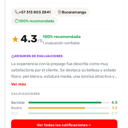
encontrarlas
fácilmente.
+57 313 803 2841
Bucaramanga
100% recomendada
Entendido
4.3
100% recomendada
★
/5
1 evaluación confiable
RESUMEN DE EVALUACIONES
La experiencia con la prepago fue descrita como muy
satisfactoria por el cliente. Se destaca su belleza y estado
físico: piel blanca, estatura media, una sonrisa atractiva y
senos operados que se describen como “muy ricos”. La
Ver más
apariencia general coincida con las fotos y se menciona
CALIFICACIONES
que la prepago se cuida mucho, llegando impecable y con
una higiene personal excelente. En cuanto a su actitud, se
4.5
Servicio
percibe como amable y sencilla, lo que facilita la
3.5
Rostro
5.0
Oral
conversación y rompe el hielo sin esfuerzo. El servicio oral
se destaca como uno de los puntos fuertes, considerado
Ver todas las calificaciones
entre los mejores por el cliente, con buena duración y una