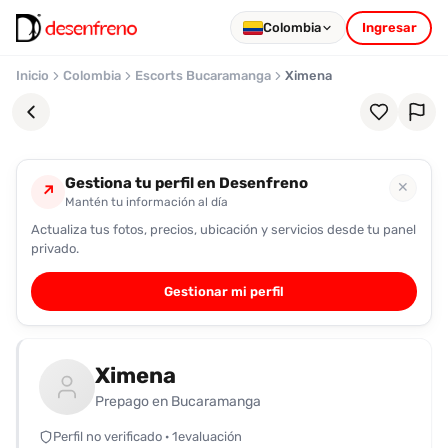
Colombia
Ingresar
Inicio
Colombia
Escorts Bucaramanga
Ximena
Gestiona tu perfil en Desenfreno
✕
↗
Mantén tu información al día
Actualiza tus fotos, precios, ubicación y servicios desde tu panel
Favoritos
privado.
Pronto
Gestionar mi perfil
podrás
registrarte
y
Ximena
guardar
tus
Prepago en Bucaramanga
favoritas
Perfil no verificado · 1evaluación
para