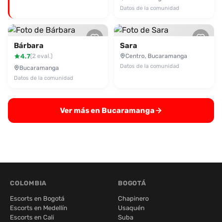
Datos de la comunidad
Bárbara
Sara
4.7
Centro, Bucaramanga
(2 eval.)
Datos de la comunidad
Bucaramanga
Datos de la comunidad
Ver más en Bucaramanga
COLOMBIA
BOGOTÁ
Escorts en Bogotá
Chapinero
Escorts en Medellín
Usaquén
Escorts en Cali
Suba