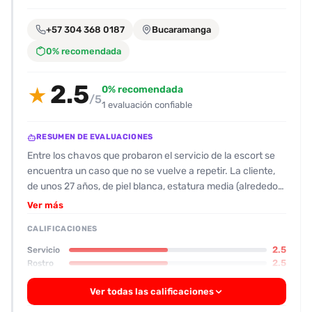
encontrarlas
fácilmente.
+57 304 368 0187
Bucaramanga
0% recomendada
Entendido
2.5
0% recomendada
★
/5
1 evaluación confiable
RESUMEN DE EVALUACIONES
Entre los chavos que probaron el servicio de la escort se
encuentra un caso que no se vuelve a repetir. La cliente,
de unos 27 años, de piel blanca, estatura media (alrededor
de 1,57 m) y con una figura que sí llama la atención por su
Ver más
seno grande y su buen trasero natural, se ve bastante bien
CALIFICACIONES
en las fotos pero su apariencia real resulta un poco más
modesta, sin maquillaje y con una cara que parece más
2.5
Servicio
para cámara que para la vida real. En cuanto al trato, la
2.5
Rostro
experiencia fue muy mecánica: la escort sigue las
Ver todas las calificaciones
indicaciones sin entrar en detalles personales y no se deja
“dedear” ni usar saliva en la boca; simplemente se entrega