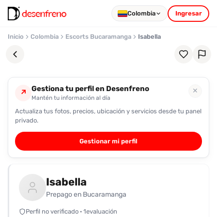
Colombia
Ingresar
Inicio
Colombia
Escorts Bucaramanga
Isabella
Gestiona tu perfil en Desenfreno
✕
↗
Mantén tu información al día
Actualiza tus fotos, precios, ubicación y servicios desde tu panel
Favoritos
privado.
Pronto
Gestionar mi perfil
podrás
registrarte
y
Isabella
guardar
tus
Prepago en Bucaramanga
favoritas
Perfil no verificado · 1evaluación
para