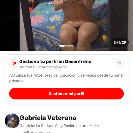
encontrarlas
fácilmente.
Entendido
1
/
29
Gestiona tu perfil en Desenfreno
✕
↗
Mantén tu información al día
Actualiza tus fotos, precios, ubicación y servicios desde tu panel
privado.
Gestionar mi perfil
Gabriela Veterana
Gabriela: La Seducción y Pasión en una Mujer
Bucaramanga