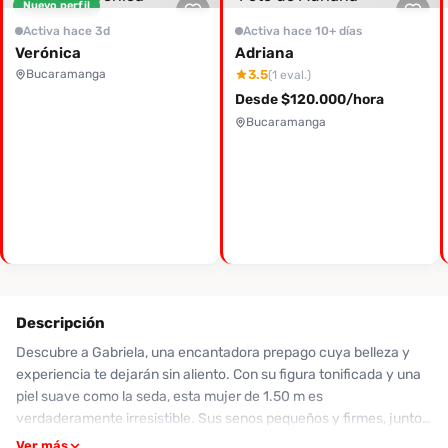
Nuevo perfil
Activa hace 3d
Activa hace 10+ días
Verónica
Adriana
Bucaramanga
3.5
(1 eval.)
Desde $120.000/hora
Bucaramanga
Descripción
Descubre a Gabriela, una encantadora prepago cuya belleza y
experiencia te dejarán sin aliento. Con su figura tonificada y una
piel suave como la seda, esta mujer de 1.50 m es
verdaderamente irresistible. Sus senos pequeños y firmes, junto
con su cola redonda, hacen que se vea incluso mejor que en sus
Ver más