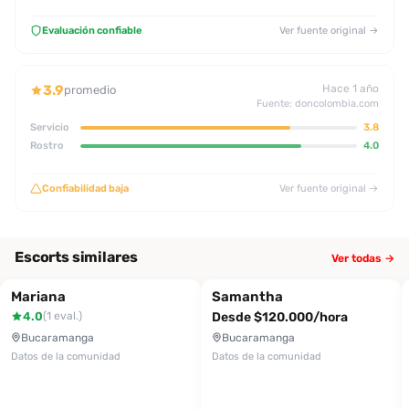
Evaluación confiable
Ver fuente original →
3.9
Hace 1 año
promedio
Fuente: doncolombia.com
Servicio
3.8
Rostro
4.0
Confiabilidad baja
Ver fuente original →
Escorts similares
Ver todas →
Mariana
Samantha
4.0
Desde $120.000/hora
(1 eval.)
Bucaramanga
Bucaramanga
Datos de la comunidad
Datos de la comunidad