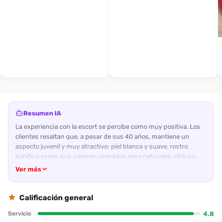
Resumen IA
La experiencia con la escort se percibe como muy positiva. Los
clientes resaltan que, a pesar de sus 40 años, mantiene un
aspecto juvenil y muy atractivo; piel blanca y suave, rostro
bonito y senos que parecen operados pero naturales, cintura
redonda y cuerpo compacto de 1.50 m. El cuidado personal es
Ver más
evidente: huele bien, se baña antes del encuentro y se cuida con
higiene. En cuanto al trato, la acompañante muestra una actitud
amable y respetuosa; habla de forma educada, conversa sin
Calificación general
perder la cercanía y la hace sentir valorada. El servicio oral se
4.8
Servicio
destaca como buen, con un momento destacado de mimos y