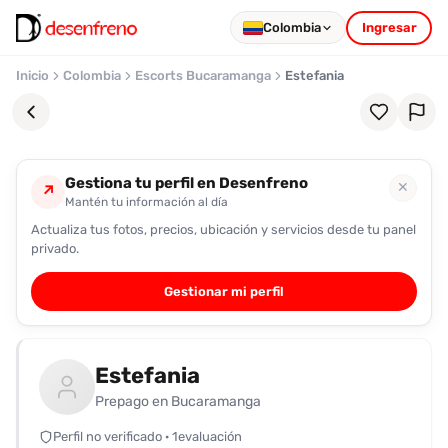
Colombia
Ingresar
Inicio
Colombia
Escorts Bucaramanga
Estefania
Gestiona tu perfil en Desenfreno
✕
↗
Mantén tu información al día
Actualiza tus fotos, precios, ubicación y servicios desde tu panel
Favoritos
privado.
Pronto
Gestionar mi perfil
podrás
registrarte
y
Estefania
guardar
tus
Prepago en Bucaramanga
favoritas
Perfil no verificado · 1evaluación
para