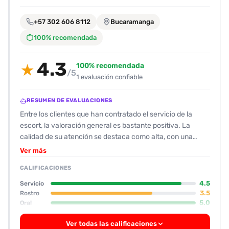
encontrarlas
fácilmente.
+57 302 606 8112
Bucaramanga
100% recomendada
Entendido
4.3
100% recomendada
★
/5
1 evaluación confiable
RESUMEN DE EVALUACIONES
Entre los clientes que han contratado el servicio de la
escort, la valoración general es bastante positiva. La
calidad de su atención se destaca como alta, con una
puntuación de 9 sobre 10 y comentarios que la posicionan
Ver más
como la mejor en lo que a besos y orales se refiere,
CALIFICACIONES
comparándola con otras compañeras del mismo rango. Su
físico se describe como de tipo normal: piel blanca,
4.5
Servicio
estatura de 1.68 m, cara estándar, senos pequeños y cola
3.5
Rostro
5.0
Oral
natural, todo en consonancia con las fotografías. El
aspecto higiénico es bueno y la comunicación fluye sin
Ver todas las calificaciones
demoras; el acompañante responde rápido a los mensajes