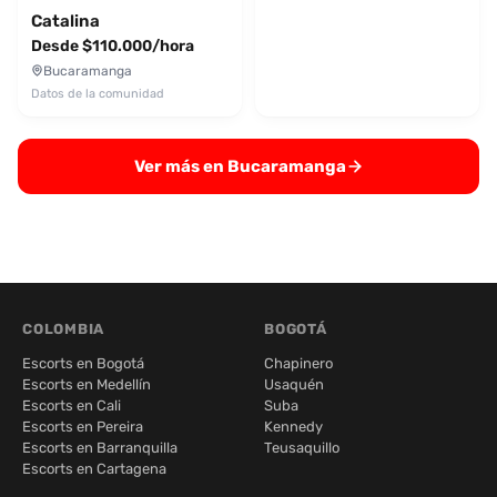
Catalina
Desde $110.000/hora
Bucaramanga
Datos de la comunidad
Ver más en Bucaramanga
COLOMBIA
BOGOTÁ
Escorts en Bogotá
Chapinero
Escorts en Medellín
Usaquén
Escorts en Cali
Suba
Escorts en Pereira
Kennedy
Escorts en Barranquilla
Teusaquillo
Escorts en Cartagena