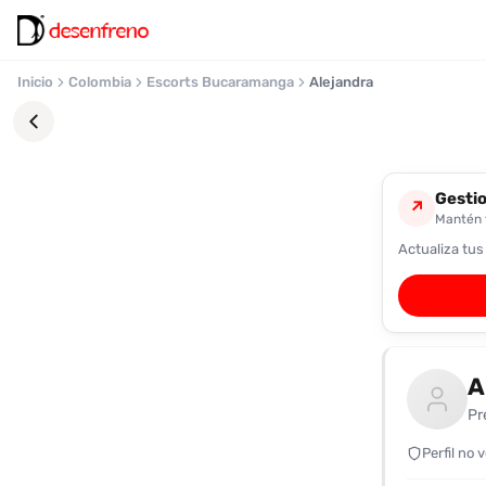
Inicio
Colombia
Escorts Bucaramanga
Alejandra
Gestio
↗
Mantén t
Actualiza tus
Favoritos
Pronto
podrás
registrarte
A
y
guardar
Pr
tus
favoritas
Perfil no 
para