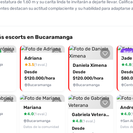
estatura de 1.60 m y su carita linda te invitarán a dejarte llevar. Califi
uerpaso” que algunos clientes podrían esperar. En general, la experienci
ientes destacan su actitud complaciente y su habilidad para adaptarse a
actoria y apropiada para quienes prefieren una figura más pequeña y ju
unque sus senos son medianos, te hará sentir en la gloria con su técnic
vocativa, ¡no podrás resistirte! Con un costo de 80.000 por una hora y
ural, cada encuentro es una experiencia llena de pasión y lujo. La limpiez
stán garantizados, asegurando que cada momento sea placentero. Alej
s escorts en Bucaramanga
hacer de tu fantasía una realidad. Si buscas una compañera que ofrez
ción y deleite, no dudes en contactarla al 3166046026 y disfruta de un
Barat
¡Anímate a darle placer a tus sentidos!
Adriana
Jade
ga
3.5
4.8
(1 eval.)
(
Daniela Ximena
Desde
Desde
Desd
$120.000/hora
$120.000/hora
$80.0
Bucaramanga
Bucaramanga
Mariana
Andr
ga
4.0
4.0
(1 eval.)
(
Gabriela Veterana
Bucaramanga
4.8
(1 eval.)
Datos de la comunidad
Datos d
Desde