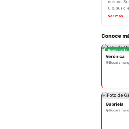
dulzura. Su 
falta de “c
8.8, sus cl
como satisf
de poses. A
Ver más
suave y pro
oral al nat
personal e
Conoce má
lista para 
de pura emo
Nuevo perfil
100% real. 
Verónica
Bucaraman
Gabriela
Bucaraman