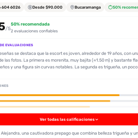
6 604 6026
Desde $90.000
Bucaramanga
50% recome
5
50% recomendada
/5
2 evaluaciones confiables
DE EVALUACIONES
reseñas se destaca que la escort es joven, alrededor de 19 años, con un
a de las fotos. La primera es morenita, muy bajita (≈1.50 m) y bastante fl
ños y una figura sin curvas notables. La segunda es trigueña, un poco
 con senos medianos, aunque algo flácidos. En ambos casos la aparienci
a”, sino “tini‑tini”, ideal para quienes buscan una chica “lolita” o “tierna”. Cali
ONES
o: ambas califican el oral como bueno y lo consideran “normal” o “bueno”
 como “ensaliva” y la segunda como “buena, metiendo y sacando sin do
ofunda”. No se menciona ningún problema con las posiciones; en la se
 la escort se adapta sin inconvenientes. Actitud y trato: ambas clientes son
umisas, sin quejas, y aceptan las peticiones del cliente sin problemas.
Ver todas las calificaciones
da besitos y caricias tiernas; la segunda menciona que es complacient
. Patrón recurrente: joven, reservada, buena comunicación,
Alejandra, una cautivadora prepago que combina belleza trigueña y u
idad y cuerpo no voluptuoso. No se reportan negativos significativos más