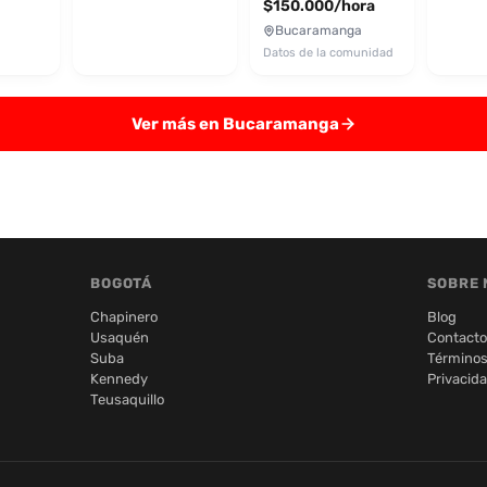
$150.000/hora
Bucaramanga
Datos de la comunidad
Ver más en Bucaramanga
BOGOTÁ
SOBRE 
Chapinero
Blog
Usaquén
Contacto
Suba
Términos
Kennedy
Privacid
Teusaquillo