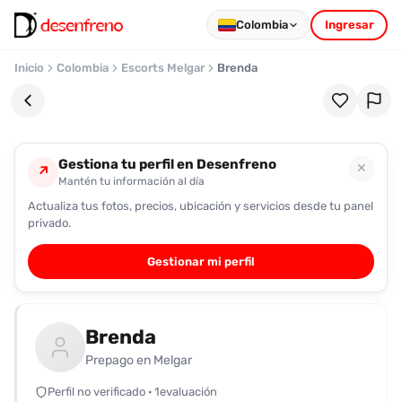
Colombia
Ingresar
Inicio
Colombia
Escorts Melgar
Brenda
Gestiona tu perfil en Desenfreno
✕
↗
Mantén tu información al día
Actualiza tus fotos, precios, ubicación y servicios desde tu panel
Favoritos
privado.
Pronto
Gestionar mi perfil
podrás
registrarte
y
Brenda
guardar
tus
Prepago en Melgar
favoritas
Perfil no verificado · 1evaluación
para