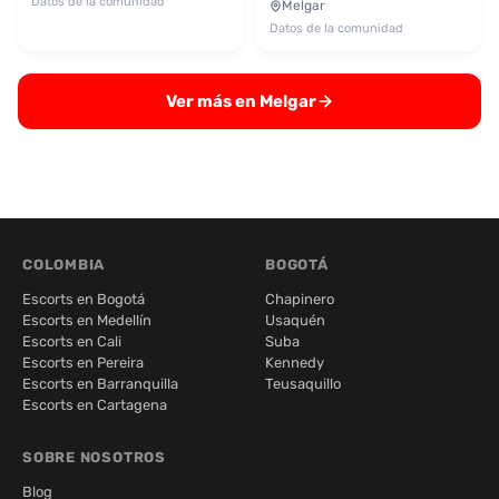
Datos de la comunidad
Melgar
Datos de la comunidad
Ver más en Melgar
COLOMBIA
BOGOTÁ
Escorts en Bogotá
Chapinero
Escorts en Medellín
Usaquén
Escorts en Cali
Suba
Escorts en Pereira
Kennedy
Escorts en Barranquilla
Teusaquillo
Escorts en Cartagena
SOBRE NOSOTROS
Blog