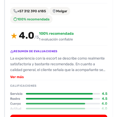
encontrarlas
fácilmente.
+57 312 390 6185
Melgar
100% recomendada
Entendido
4.0
100% recomendada
★
/5
1 evaluación confiable
RESUMEN DE EVALUACIONES
La experiencia con la escort se describe como realmente
satisfactoria y bastante recomendada. En cuanto a
calidad general, el cliente señala que la acompañante se
esfuerza en el servicio y logra generar un ambiente
Ver más
cómodo y agradable. Su físico es destacado por una
CALIFICACIONES
apariencia atractiva: estatura media (~1,60 m), rostro
considerado bonito con labios llamativos, y una figura
4.5
Servicio
“muy hermosa” con “buenas tetas y cola”. El elogio más
4.5
Rostro
4.0
Cuerpo
constante es su habilidad oral y su forma de “mamar” que
4.0
Actitud
se percibe como suave, dura y variada, con muchas
3.0
Oral
poses. Respecto a actitud, se la describe como amable y