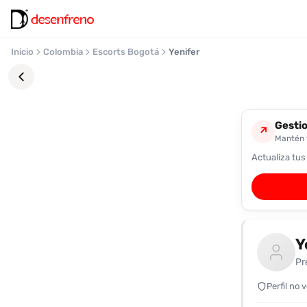
Inicio
Colombia
Escorts Bogotá
Yenifer
Gestio
↗
Mantén t
Actualiza tus
Favoritos
Pronto
podrás
registrarte
Y
y
guardar
Pr
tus
favoritas
Perfil no 
para