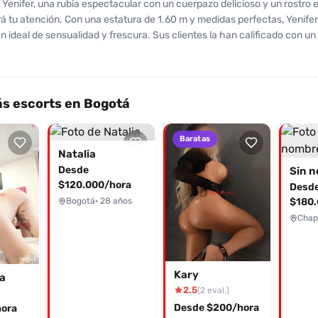
Yenifer, una rubia espectacular con un cuerpazo delicioso y un rostro
á tu atención. Con una estatura de 1.60 m y medidas perfectas, Yenifer
 ideal de sensualidad y frescura. Sus clientes la han calificado con un 
ostro, destacando su capacidad para entregarse por completo a la expe
icios que incluyen besos en la boca y caricias apasionadas, llevándot
seo y satisfacción. Su atención es de novios, garantizando que cada e
 único y memorable. Con tarifas accesibles y un servicio excelente, 
s escorts en Bogotá
u deseo de repetir la experiencia. No dejes pasar la oportunidad de dis
nolvidables con esta encantadora rubia, contáctala vía WhatsApp al 3
Baratas
ita. ¡Déjate seducir por Yenifer y descubre la adicción que te hará volv
Natalia
Desde
Sin 
$120.000/hora
Desd
Bogotá
· 28 años
$180.
Chap
Kary
a
2.5
(2 eval.)
Desde $200/hora
ora