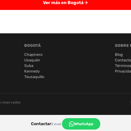
Ver más en Bogotá
BOGOTÁ
SOBRE 
Chapinero
Blog
Usaquén
Contacto
Suba
Términos
Kennedy
Privacid
Teusaquillo
s reservados
Contactar
WhatsApp
2 eval.