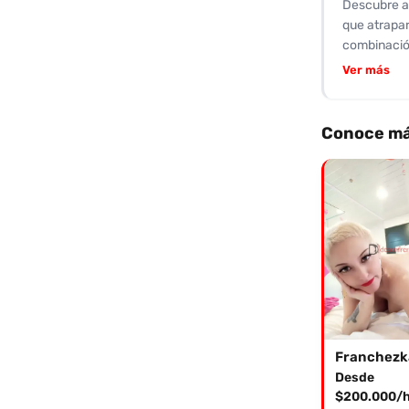
Descubre a 
que atrapar
combinación
y un 9 en r
Ver más
Ofrece serv
lleno de de
contigo sea
Conoce má
expresado s
momentos i
agenda tu c
Franchezk
Desde
$200.000/h