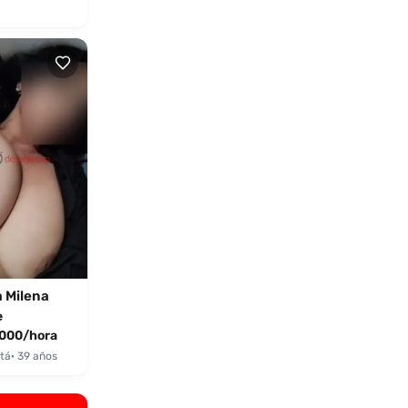
 Milena
e
000/hora
tá
· 39 años