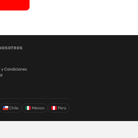
NOSOTROS
 y Condiciones
ad
Chile
México
Perú