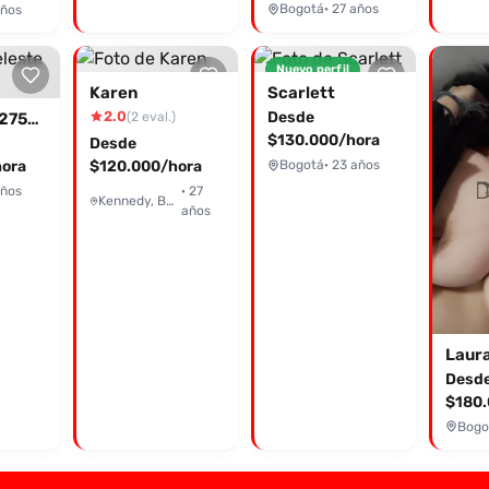
Bogotá
· 27 años
años
Nuevo perfil
Karen
Scarlett
2.0
Desde
(2 eval.)
Celeste 3227547010
$130.000/hora
Desde
ora
$120.000/hora
Bogotá
· 23 años
años
· 27
Kennedy, Bogotá
años
Laura
Desd
$180.
Bogo