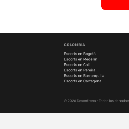
COLOMBIA
Escorts en Bogotá
Escorts en Medellín
Escorts en Cali
Escorts en Pereira
Escorts en Barranquilla
Escorts en Cartagena
© 2026 Desenfreno · Todos los derecho