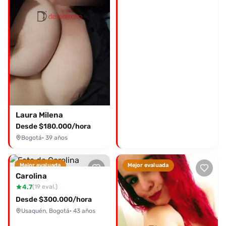
Laura Milena
Desde $180.000/hora
Bogotá
· 39 años
Mejor evaluada
Mejor evaluada
Carolina
4.7
(19 eval.)
Desde $300.000/hora
Usaquén, Bogotá
· 43 años