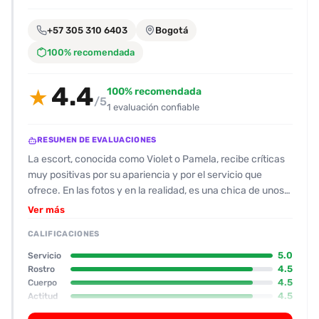
encontrarlas
fácilmente.
+57 305 310 6403
Bogotá
100% recomendada
Entendido
4.4
100% recomendada
★
/5
1 evaluación confiable
RESUMEN DE EVALUACIONES
La escort, conocida como Violet o Pamela, recibe críticas
muy positivas por su apariencia y por el servicio que
ofrece. En las fotos y en la realidad, es una chica de unos
22 años, 1,55 m de altura, con un físico atractivo y un rostro
Ver más
que los usuarios califican con 9/10. El tono de su trato es
CALIFICACIONES
muy amable: responde rápido y no se queda en silencio ni
en el celular durante la cita, manteniendo una
5.0
Servicio
conversación fluida. El encuentro se desarrolló en una
4.5
Rostro
4.5
Cuerpo
casa esquinera amarilla que parece regular, con un
4.5
Actitud
pequeño costo de entrada y una habitación sencilla pero
3.5
Oral
funcional (TV, ventilador, espejo). El servicio principal fue