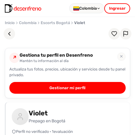
Colombia
Ingresar
Inicio
Colombia
Escorts Bogotá
Violet
Gestiona tu perfil en Desenfreno
✕
↗
Mantén tu información al día
Actualiza tus fotos, precios, ubicación y servicios desde tu panel
Favoritos
privado.
Pronto
Gestionar mi perfil
podrás
registrarte
y
Violet
guardar
tus
Prepago en Bogotá
favoritas
Perfil no verificado · 1evaluación
para