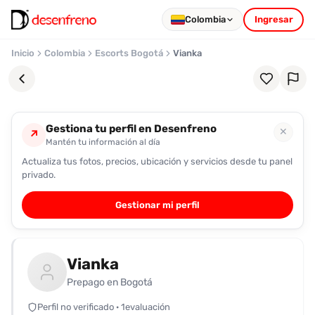
Colombia
Ingresar
Inicio
Colombia
Escorts Bogotá
Vianka
Gestiona tu perfil en Desenfreno
✕
↗
Mantén tu información al día
Actualiza tus fotos, precios, ubicación y servicios desde tu panel
Favoritos
privado.
Pronto
Gestionar mi perfil
podrás
registrarte
y
Vianka
guardar
tus
Prepago en Bogotá
favoritas
Perfil no verificado · 1evaluación
para