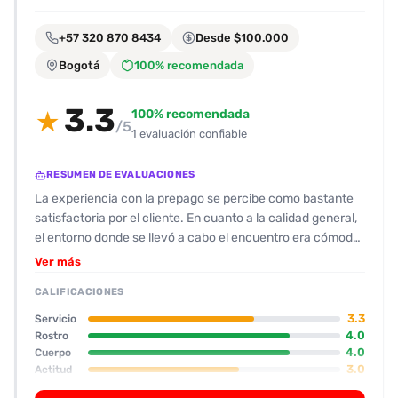
encontrarlas
fácilmente.
+57 320 870 8434
Desde $100.000
Bogotá
100% recomendada
Entendido
3.3
100% recomendada
★
/5
1 evaluación confiable
RESUMEN DE EVALUACIONES
La experiencia con la prepago se percibe como bastante
satisfactoria por el cliente. En cuanto a la calidad general,
el entorno donde se llevó a cabo el encuentro era cómodo
y bien presentado, con una sala de espera y habitaciones
Ver más
de buen nivel. Su físico destaca por una apariencia
CALIFICACIONES
atractiva: rostro “lindo”, cabello tal cual aparece en las
fotos y un cuerpo con piernas y trasero visibles. Se
3.3
Servicio
menciona un detalle de estrías en el abdomen, pero no se
4.0
Rostro
4.0
Cuerpo
considera negativo. Su actitud es algo tímida y callada; el
3.0
Actitud
contacto verbal es limitado y la conversación breve, pero
2.0
Oral
la interacción sexual es dinámica y enérgica. En el