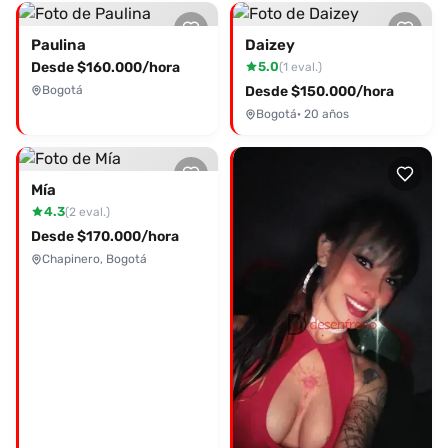
Paulina
Daizey
Desde $160.000/hora
5.0
(1 eval.)
Bogotá
Desde $150.000/hora
Bogotá
· 20 años
Mía
4.3
(2 eval.)
Desde $170.000/hora
Chapinero, Bogotá