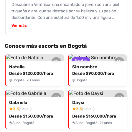
Descubre a Verónica, una encantadora joven con una piel
describen como muy ricos y que cumplen la fantasía del
trigueña clara, que se destaca por su belleza y su pasión
cliente. No se mencionan inconvenientes ni puntos
desbordante. Con una estatura de 1.60 m y una figura
negativos; todo el relato culmina con una calificación de
esbelta, ella ofrece un servicio excepcional que incluye
10 / 10 y la valoración de “la mejor experiencia”. El patrón
Ver más
desde un oral profundo hasta sexo vaginal y anal. Su
recurrente en las reseñas es la énfasis en la apariencia
clientela la califica con un impresionante 10 de 10,
real y la capacidad de ofrecer un servicio completo, con
destacando su capacidad para llevar el placer a niveles
énfasis en la satisfacción total del cliente.
Conoce más escorts en Bogotá
inimaginables. Los comentarios son unánimes: su dulzura
se convierte en pura pasión en la cama, donde la diversión
Baratas
y la creatividad nunca faltan. Muchos han vivido la
Natalia
Sin nombre
experiencia de ser desbordados por su energía y han
Desde $120.000/hora
Desde $90.000/hora
quedado encantados con sus besos apasionados.
Bogotá
· 28 años
Bogotá
Verónica también disfruta lucir lencería sexy y está lista
para jugar con tu deseo. Si buscas una experiencia
inolvidable y completamente satisfactoria, no dudes en
contactar a Verónica y dejarte llevar por el arrebato del
Gabriela
Daysi
placer.
3.5
3.5
(1 eval.)
(1 eval.)
Desde $150.000/hora
Desde $160.000/hora
Suba, Bogotá
Suba, Bogotá
· 21 años