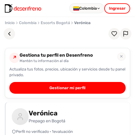
Colombia
Ingresar
Inicio
Colombia
Escorts Bogotá
Verónica
Gestiona tu perfil en Desenfreno
✕
↗
Mantén tu información al día
Actualiza tus fotos, precios, ubicación y servicios desde tu panel
Favoritos
privado.
Pronto
Gestionar mi perfil
podrás
registrarte
y
Verónica
guardar
tus
Prepago en Bogotá
favoritas
Perfil no verificado · 1evaluación
para