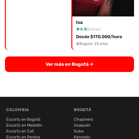
Isa
4.8
(2 eval.)
Desde $170.000/hora
Bogotá
· 23 años
Ver más en Bogotá
COLOMBIA
BOGOTÁ
Escorts en Bogotá
Chapinero
Escorts en Medellín
Usaquén
Escorts en Cali
Suba
Escorts en Pereira
Kennedy