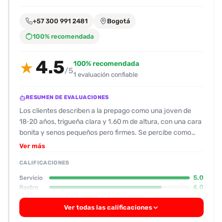
encontrarlas
fácilmente.
+57 300 991 2481
Bogotá
100% recomendada
Entendido
4.5
100% recomendada
★
/5
1 evaluación confiable
RESUMEN DE EVALUACIONES
Los clientes describen a la prepago como una joven de
18‑20 años, trigueña clara y 1.60 m de altura, con una cara
bonita y senos pequeños pero firmes. Se percibe como
muy limpia y acorde a las fotos, lo que genera confianza
Ver más
desde el primer contacto. El ambiente donde se brinda el
CALIFICACIONES
servicio es un apartamento grande y silencioso en el
centro, lo que contribuye a la discreción y comodidad. Su
5.0
Servicio
actitud se caracteriza por ser coqueta, pero sin resultar
4.0
Rostro
grosera; besa como una novia y mantiene una buena
Ver todas las calificaciones
comunicación durante el encuentro. Los servicios
destacados son la calidad del oral y del anal, que se