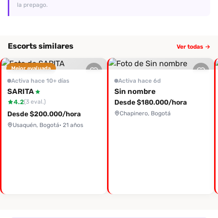
la prepago.
Escorts similares
Ver todas →
Mejor evaluada
Activa hace 10+ días
Activa hace 6d
SARITA
Sin nombre
4.2
Desde $180.000/hora
(3 eval.)
Desde $200.000/hora
Chapinero, Bogotá
Usaquén, Bogotá
· 21 años