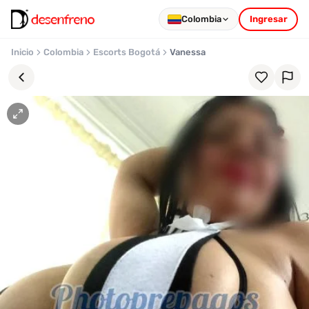
Colombia
Ingresar
Inicio
Colombia
Escorts Bogotá
Vanessa
Favoritos
Pronto
podrás
registrarte
y
guardar
tus
favoritas
para