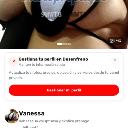
encontrarlas
fácilmente.
Entendido
1
/
13
Gestiona tu perfil en Desenfreno
✕
↗
Mantén tu información al día
Actualiza tus fotos, precios, ubicación y servicios desde tu panel
privado.
Gestionar mi perfil
Vanessa
Vanessa, la voluptuosa y exótica prepago
Bogotá