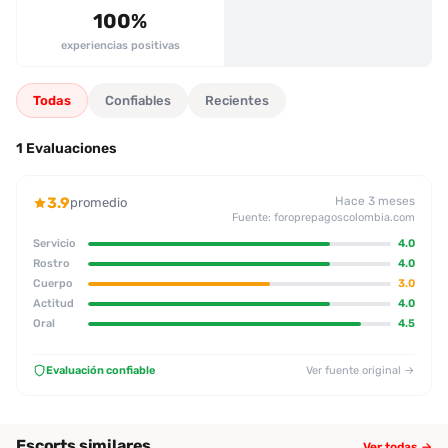
100%
experiencias positivas
Todas
Confiables
Recientes
1 Evaluaciones
3.9
Hace 3 meses
promedio
Fuente: foroprepagoscolombia.com
Servicio
4.0
Rostro
4.0
Cuerpo
3.0
Actitud
4.0
Oral
4.5
Evaluación confiable
Ver fuente original →
Escorts similares
Ver todas →