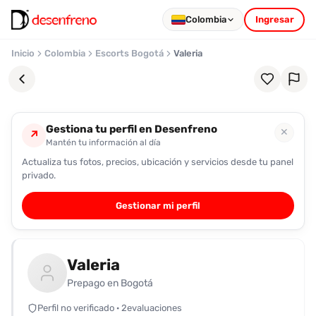
Colombia
Ingresar
Inicio
Colombia
Escorts Bogotá
Valeria
Gestiona tu perfil en Desenfreno
✕
↗
Mantén tu información al día
Actualiza tus fotos, precios, ubicación y servicios desde tu panel
Favoritos
privado.
Pronto
Gestionar mi perfil
podrás
registrarte
y
Valeria
guardar
tus
Prepago en Bogotá
favoritas
Perfil no verificado · 2evaluaciones
para