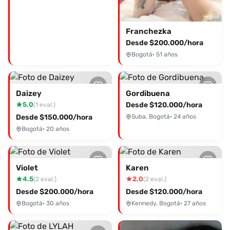
contáctala ahora a través de Desenfreno.co!
Franchezka
Desde $200.000/hora
Bogotá
· 51 años
Daizey
Gordibuena
5.0
Desde $120.000/hora
(1 eval.)
Desde $150.000/hora
Suba, Bogotá
· 24 años
Bogotá
· 20 años
Violet
Karen
4.5
2.0
(2 eval.)
(2 eval.)
Desde $200.000/hora
Desde $120.000/hora
Bogotá
· 30 años
Kennedy, Bogotá
· 27 años