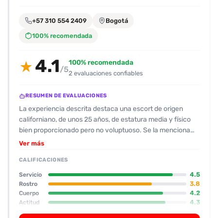
encontrarlas
fácilmente.
+57 310 554 2409
Bogotá
100% recomendada
Entendido
4.1
100% recomendada
★
/5
2 evaluaciones confiables
RESUMEN DE EVALUACIONES
La experiencia descrita destaca una escort de origen
californiano, de unos 25 años, de estatura media y físico
bien proporcionado pero no voluptuoso. Se la menciona
con valoraciones de 8‑8,5 por su aspecto y su rostro
Ver más
atractivo, con lentes que le realzan la figura. La calidad del
CALIFICACIONES
servicio se percibe como alta; la acompañante es amable,
responde rápido a las consultas y mantiene una actitud
4.5
Servicio
proactiva, mostrándose dispuesta a complacer en todo
3.8
Rostro
4.2
Cuerpo
momento. El oral se describe como el mejor que el cliente
4.3
Actitud
ha tenido, con técnica y velocidad que generan placer
4.0
Oral
prolongado. También ofrece besos intensos y varias