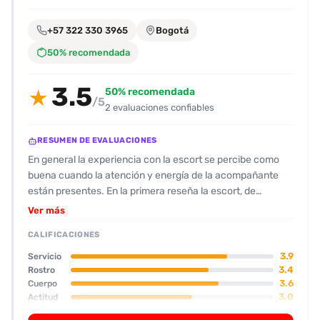
encontrarlas
fácilmente.
+57 322 330 3965
Bogotá
50% recomendada
Entendido
3.5
50% recomendada
★
/5
2 evaluaciones confiables
RESUMEN DE EVALUACIONES
En general la experiencia con la escort se percibe como
buena cuando la atención y energía de la acompañante
están presentes. En la primera reseña la escort, de
estatura aproximada 1.60 m, flaquita y con senos
Ver más
ligeramente caídos, se mostró muy proactiva: respondió
CALIFICACIONES
rápido, inició con un baile y mantuvo contacto visual
durante todo el encuentro. Su actitud se describió como
3.9
Servicio
amable y dispuesta, lo que permitió un flujo fluido de
3.4
Rostro
3.6
Cuerpo
actividades sexuales (oral con condón, juego de clítoris,
3.0
Actitud
penetración y posiciones variadas). La valoración global
3.8
Oral
fue alta (8.4) y el cliente consideró el servicio