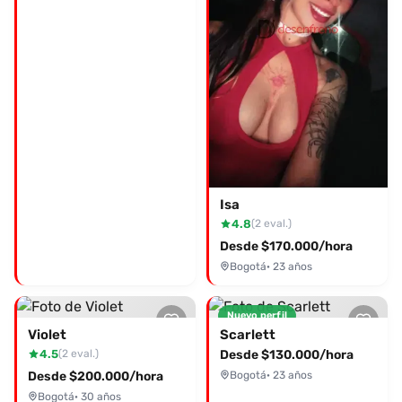
Isa
4.8
(2 eval.)
Desde $170.000/hora
Bogotá
· 23 años
Nuevo perfil
Violet
Scarlett
4.5
Desde $130.000/hora
(2 eval.)
Desde $200.000/hora
Bogotá
· 23 años
Bogotá
· 30 años