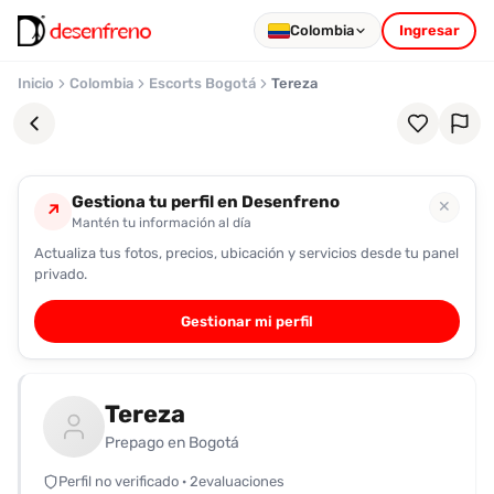
Colombia
Ingresar
Inicio
Colombia
Escorts Bogotá
Tereza
Gestiona tu perfil en Desenfreno
✕
↗
Mantén tu información al día
Actualiza tus fotos, precios, ubicación y servicios desde tu panel
Favoritos
privado.
Pronto
Gestionar mi perfil
podrás
registrarte
y
Tereza
guardar
tus
Prepago en Bogotá
favoritas
Perfil no verificado · 2evaluaciones
para