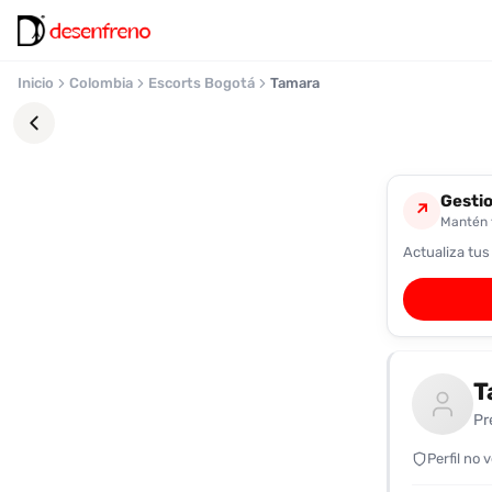
Inicio
Colombia
Escorts Bogotá
Tamara
Gestio
↗
Mantén t
Actualiza tus
Favoritos
Pronto
podrás
registrarte
T
y
guardar
Pr
tus
favoritas
Perfil no 
para