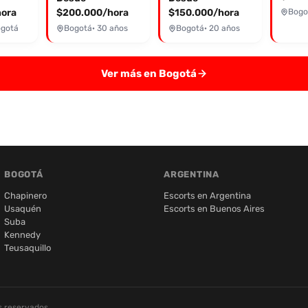
ora
$200.000/hora
$150.000/hora
Bogo
ogotá
Bogotá
· 30 años
Bogotá
· 20 años
Ver más en Bogotá
BOGOTÁ
ARGENTINA
Chapinero
Escorts en Argentina
Usaquén
Escorts en Buenos Aires
Suba
Kennedy
Teusaquillo
s reservados