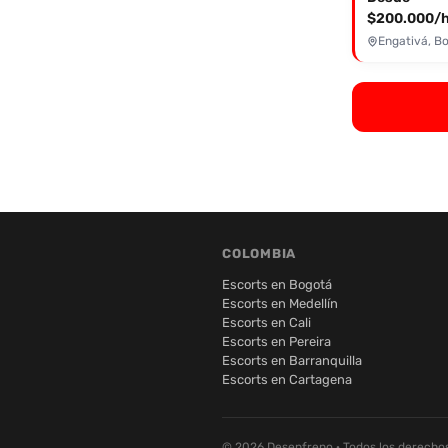
$200.000/h
Engativá, B
COLOMBIA
Escorts en Bogotá
Escorts en Medellín
Escorts en Cali
Escorts en Pereira
Escorts en Barranquilla
Escorts en Cartagena
© 2026 Desenfreno · Todos los derecho