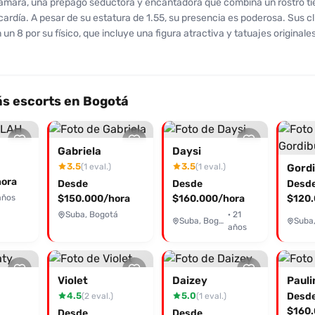
amara, una prepago seductora y encantadora que combina un rostro ti
cardía. A pesar de su estatura de 1.55, su presencia es poderosa. Sus cl
 un 8 por su físico, que incluye una figura atractiva y tatuajes originale
e masaje relajante, besos suaves y un ambiente que promete satisfacci
entes han elogiado su atención y su compañía agradable, aunque la pri
a ser un detalle a tener en cuenta. Cada reseña destaca su carisma y s
que te olvides de la rutina. Si buscas una experiencia única con una jo
s escorts en Bogotá
 y complaciente, Tamara es la opción perfecta. ¡Contáctala a través 
53 y reserva tu cita para disfrutar de un momento inolvidable! No olvi
que la conociste en Desenfreno.co.
Gabriela
Daysi
3.5
3.5
(1 eval.)
(1 eval.)
Gord
ora
Desde
Desde
Desd
años
$150.000/hora
$160.000/hora
$120.
Suba, Bogotá
· 21
Suba, Bogotá
años
Violet
Daizey
Pauli
4.5
5.0
Desd
(2 eval.)
(1 eval.)
$160.
Desde
Desde