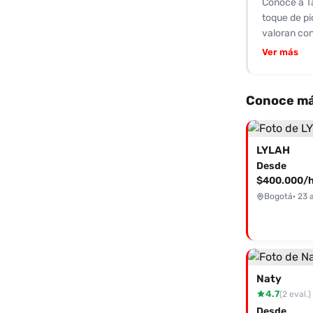
Conoce a T
toque de pi
valoran con
servicios d
Ver más
Algunos cli
lugar podrí
para hacer 
Conoce má
carismática
al 32323698
mencionar 
LYLAH
Desde
$400.000/h
Bogotá
· 23 
Naty
4.7
(2 eval.)
Desde