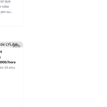
cer que
e roba
 por su
ca y manos.
des en
H
e
000/hora
tá
· 23 años