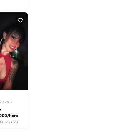
2 eval.)
e
000/hora
tá
· 23 años