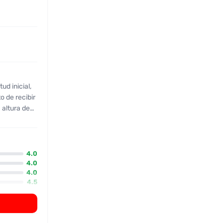
ud inicial,
o de recibir
: altura de
 Los clientes
ron una
rt fue amable
e; no habló
4.0
lantilla. La
4.0
4.0
ó llegar a
4.5
ado con un
2.5
cia de que