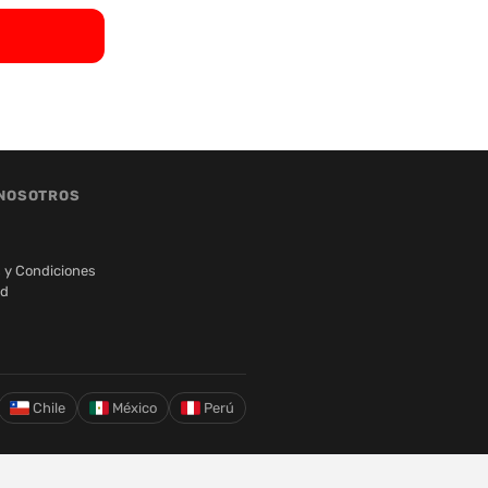
NOSOTROS
 y Condiciones
ad
Chile
México
Perú