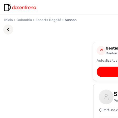
Inicio
Colombia
Escorts Bogotá
Sussan
Gestio
↗
Mantén t
Actualiza tus
Favoritos
Pronto
podrás
registrarte
S
y
guardar
Pr
tus
favoritas
Perfil no 
para