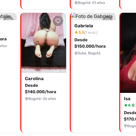
Bogotá
· 51 años
Gabriela
3.5
(1 eval.)
ora
Desde
años
$150.000/hora
Suba, Bogotá
Carolina
Desde
$140.000/hora
Isa
Bogotá
· 26 años
4.8
(
Desd
$170.
Bogo