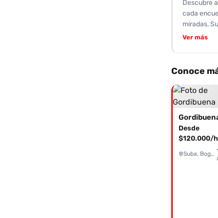
Descubre a
cada encuen
miradas, Su
capacidad d
Ver más
Sussan ofr
plenamente.
contactar a
Conoce má
Gordibuen
Desde
$120.000/h
Suba, Bogotá