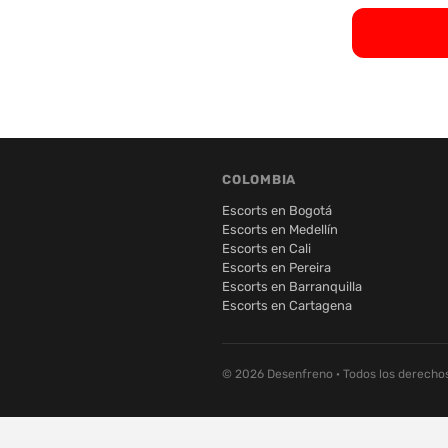
COLOMBIA
Escorts en Bogotá
Escorts en Medellín
Escorts en Cali
Escorts en Pereira
Escorts en Barranquilla
Escorts en Cartagena
© 2026 Desenfreno · Todos los derecho