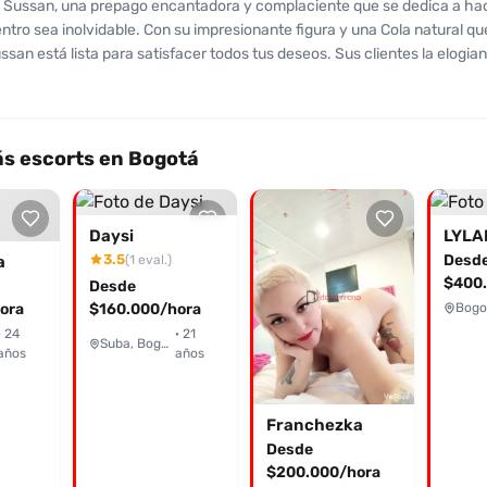
 Sussan, una prepago encantadora y complaciente que se dedica a ha
tro sea inolvidable. Con su impresionante figura y una Cola natural qu
ssan está lista para satisfacer todos tus deseos. Sus clientes la elogian
e hacerles sentir en el cielo, destacando su forma de jugar con su bo
ece un ambiente privado y cómodo, perfecto para que puedas disfrutar
 Si buscas una experiencia apasionante y llena de complicidad, no du
 Sussan. ¡Te está esperando para vivir momentos únicos!
s escorts en Bogotá
Daysi
LYLA
3.5
Desd
(1 eval.)
a
$400.
Desde
ora
$160.000/hora
Bogo
· 24
· 21
Suba, Bogotá
años
años
Franchezka
Desde
$200.000/hora