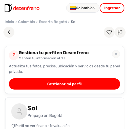
Colombia
Ingresar
Inicio
Colombia
Escorts Bogotá
Sol
Gestiona tu perfil en Desenfreno
✕
↗
Mantén tu información al día
Actualiza tus fotos, precios, ubicación y servicios desde tu panel
Favoritos
privado.
Pronto
Gestionar mi perfil
podrás
registrarte
y
Sol
guardar
tus
Prepago en Bogotá
favoritas
Perfil no verificado · 1evaluación
para