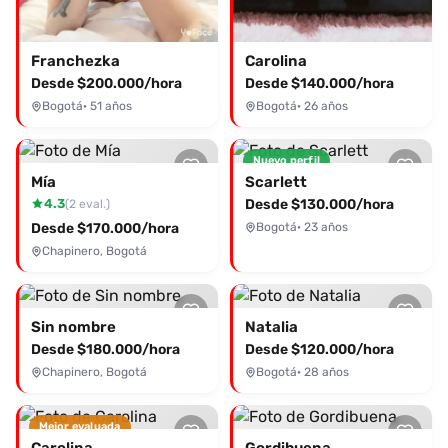
Franchezka
Carolina
Desde $200.000/hora
Desde $140.000/hora
Bogotá
· 51 años
Bogotá
· 26 años
Nuevo perfil
Mía
Scarlett
4.3
Desde $130.000/hora
(2 eval.)
Desde $170.000/hora
Bogotá
· 23 años
Chapinero, Bogotá
Sin nombre
Natalia
Desde $180.000/hora
Desde $120.000/hora
Chapinero, Bogotá
Bogotá
· 28 años
Mejor evaluada