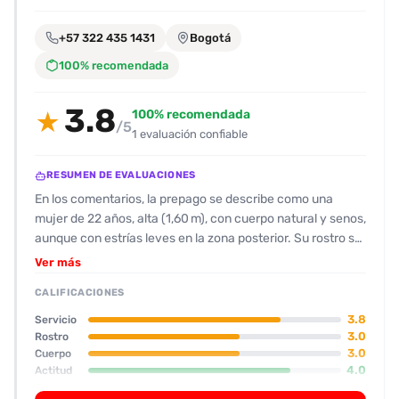
encontrarlas
fácilmente.
+57 322 435 1431
Bogotá
100% recomendada
Entendido
3.8
100% recomendada
★
/5
1 evaluación confiable
RESUMEN DE EVALUACIONES
En los comentarios, la prepago se describe como una
mujer de 22 años, alta (1,60 m), con cuerpo natural y senos,
aunque con estrías leves en la zona posterior. Su rostro se
considera “normal”, con un par de granitos que no distraen.
Ver más
La valoración general de la calidad del servicio es positiva:
CALIFICACIONES
la acompañante llega puntual y atenta, abre la puerta sin
demora y muestra disposición para empezar. Su actitud
3.8
Servicio
resulta algo indiferente al principio, pero se vuelve más
3.0
Rostro
3.0
Cuerpo
involucrada tras una breve disculpa. En cuanto al
4.0
Actitud
desempeño sexual, destaca su excelente oralidad
5.0
Oral
(puntuación de 5), mientras que su desempeño general