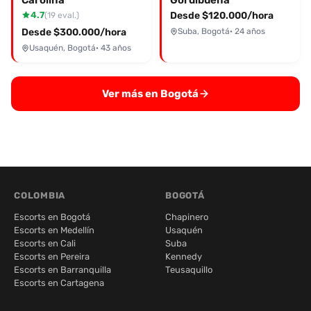
Carolina
Gordibuena
4.7
Desde $120.000/hora
(19 eval.)
Desde $300.000/hora
Suba, Bogotá
· 24 años
Usaquén, Bogotá
· 43 años
Ver más en Bogotá
COLOMBIA
BOGOTÁ
Escorts en Bogotá
Chapinero
Escorts en Medellín
Usaquén
Escorts en Cali
Suba
Escorts en Pereira
Kennedy
Escorts en Barranquilla
Teusaquillo
Escorts en Cartagena