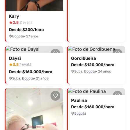
Kary
2.5
(2 eval.)
Desde $200/hora
Bogotá
· 27 años
Daysi
Gordibuena
3.5
Desde $120.000/hora
(1 eval.)
Desde $160.000/hora
Suba, Bogotá
· 24 años
Suba, Bogotá
· 21 años
Paulina
Desde $160.000/hora
Bogotá