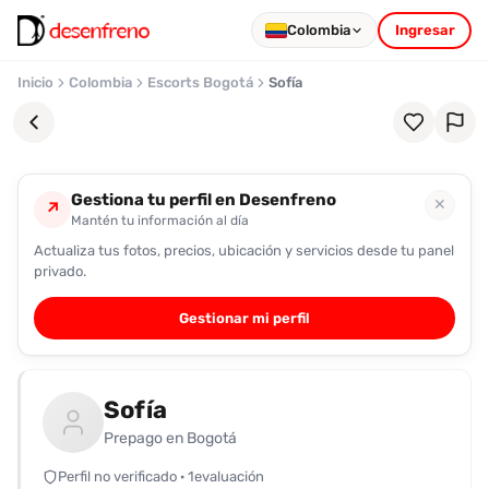
Colombia
Ingresar
Inicio
Colombia
Escorts Bogotá
Sofía
Gestiona tu perfil en Desenfreno
✕
↗
Mantén tu información al día
Actualiza tus fotos, precios, ubicación y servicios desde tu panel
Favoritos
privado.
Pronto
Gestionar mi perfil
podrás
registrarte
y
Sofía
guardar
tus
Prepago en Bogotá
favoritas
Perfil no verificado · 1evaluación
para