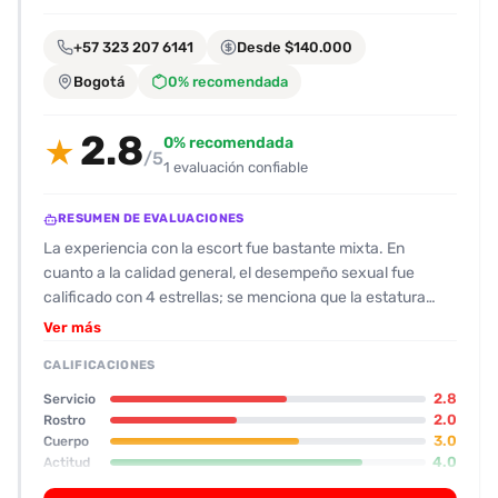
encontrarlas
fácilmente.
+57 323 207 6141
Desde $140.000
Bogotá
0% recomendada
Entendido
2.8
0% recomendada
★
/5
1 evaluación confiable
RESUMEN DE EVALUACIONES
La experiencia con la escort fue bastante mixta. En
cuanto a la calidad general, el desempeño sexual fue
calificado con 4 estrellas; se menciona que la estatura
pequeña (menos de 1,60 m) le permite lograr poses que
Ver más
resultan interesantes y flexibles. Por otro lado, su servicio
CALIFICACIONES
oral obtuvo 2 estrellas y los besos también fueron
descritos como normales. En el aspecto físico, el cuerpo
2.8
Servicio
recibió 3 estrellas; la escort es de estatura corta, con
2.0
Rostro
3.0
Cuerpo
busto y trasero pequeños y con algo de vello en las axilas.
4.0
Actitud
El rostro, por su parte, sólo alcanzó 2 estrellas, pues la
2.0
Oral
clienta destacó el olor a boca y a axilas, así como la