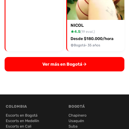
NICOL
4.5
(19 eval.)
Desde $180.000/hora
Bogotá
· 35 años
Ver más en Bogotá
COLOMBIA
BOGOTÁ
Escorts en Bogotá
Chapinero
Escorts en Medellín
Usaquén
Escorts en Cali
Suba