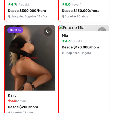
4.7
5.0
(19 eval.)
(1 eval.)
Desde $300.000/hora
Desde $150.000/hora
Usaquén, Bogotá
· 43 años
Bogotá
· 20 años
Baratas
Mía
4.3
(2 eval.)
Desde $170.000/hora
Chapinero, Bogotá
Kary
2.5
(2 eval.)
Desde $200/hora
Bogotá
· 27 años