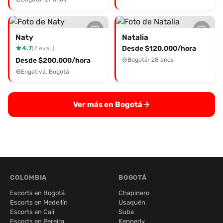
Naty
Natalia
4.7
Desde $120.000/hora
(2 eval.)
Desde $200.000/hora
Bogotá
· 28 años
Engativá, Bogotá
Ver más en Bogotá
COLOMBIA
BOGOTÁ
Escorts en Bogotá
Chapinero
Escorts en Medellín
Usaquén
Escorts en Cali
Suba
Escorts en Pereira
Kennedy