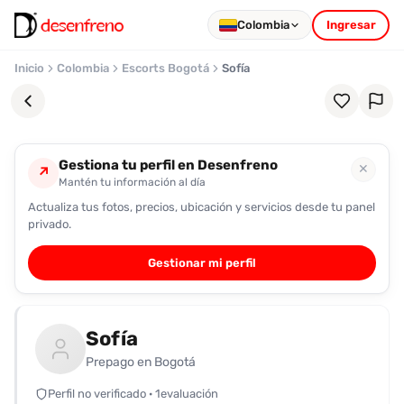
Colombia
Ingresar
Inicio
Colombia
Escorts Bogotá
Sofía
Gestiona tu perfil en Desenfreno
✕
↗
Mantén tu información al día
Actualiza tus fotos, precios, ubicación y servicios desde tu panel
Favoritos
privado.
Pronto
Gestionar mi perfil
podrás
registrarte
y
Sofía
guardar
tus
Prepago en Bogotá
favoritas
Perfil no verificado · 1evaluación
para