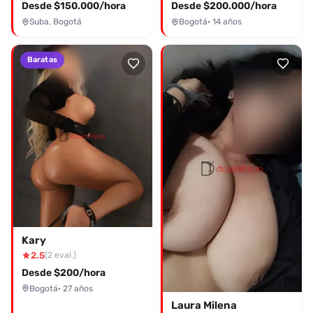
Desde $150.000/hora
Desde $200.000/hora
Suba, Bogotá
Bogotá
· 14 años
Baratas
Kary
2.5
(2 eval.)
Desde $200/hora
Bogotá
· 27 años
Laura Milena