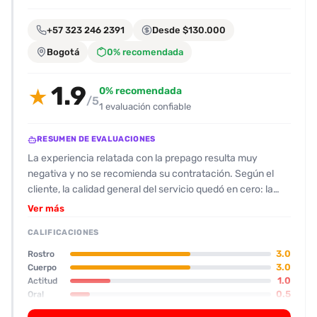
encontrarlas
fácilmente.
+57 323 246 2391
Desde $130.000
Bogotá
0% recomendada
Entendido
1.9
0% recomendada
★
/5
1 evaluación confiable
RESUMEN DE EVALUACIONES
La experiencia relatada con la prepago resulta muy
negativa y no se recomienda su contratación. Según el
cliente, la calidad general del servicio quedó en cero: la
ambientación de la casa era oscura, con olor a cigarro y
Ver más
una higiene muy deficiente que dificultó la comodidad del
CALIFICACIONES
usuario. En cuanto a su físico, la escort se describe como
«bien ñera» con un aspecto poco atractivo; su rostro y
3.0
Rostro
dientes no cumplen las expectativas y le valen un 6 en la
3.0
Cuerpo
1.0
Actitud
escala del review. Su actitud es fría y poco participativa;
0.5
Oral
se mostró cortante, no ofreció besos ni se mostró
interesada en la interacción, y durante la relación utilizó un