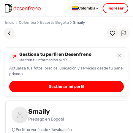
Colombia
Ingresar
Inicio
Colombia
Escorts Bogotá
Smaily
Gestiona tu perfil en Desenfreno
✕
↗
Mantén tu información al día
Actualiza tus fotos, precios, ubicación y servicios desde tu panel
Favoritos
privado.
Pronto
Gestionar mi perfil
podrás
registrarte
y
Smaily
guardar
tus
Prepago en Bogotá
favoritas
Perfil no verificado · 1evaluación
para