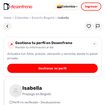
Colombia
Ingresar
Inicio
Colombia
Escorts Bogotá
Isabella
Gestiona tu perfil en Desenfreno
✕
↗
Mantén tu información al día
Actualiza tus fotos, precios, ubicación y servicios desde tu panel
Favoritos
privado.
Pronto
Gestionar mi perfil
podrás
registrarte
y
Isabella
guardar
tus
Prepago en Bogotá
favoritas
Perfil no verificado · 3evaluaciones
para