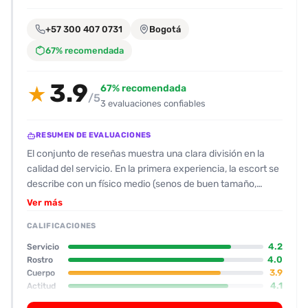
encontrarlas
fácilmente.
+57 300 407 0731
Bogotá
67% recomendada
Entendido
3.9
67% recomendada
★
/5
3 evaluaciones confiables
RESUMEN DE EVALUACIONES
El conjunto de reseñas muestra una clara división en la
calidad del servicio. En la primera experiencia, la escort se
describe con un físico medio (senos de buen tamaño,
estatura baja) y una actitud algo fría que no logró motivar
Ver más
al cliente; el tiempo se quedó corto (solo 19 min) y la
CALIFICACIONES
interacción fue bastante funcional, sin grandes momentos
de placer. Por eso la valoración fue de 6/10 y el cliente no
4.2
Servicio
indica que lo vuelva a contratar.\n\nLas otras dos
4.0
Rostro
3.9
Cuerpo
reseñas, ambas de la misma escort llamada Carolina,
4.1
Actitud
marcan un patrón positivo. Su aspecto físico se describe
3.5
Oral
como “gruesa pero natural”, con senos medianos y una