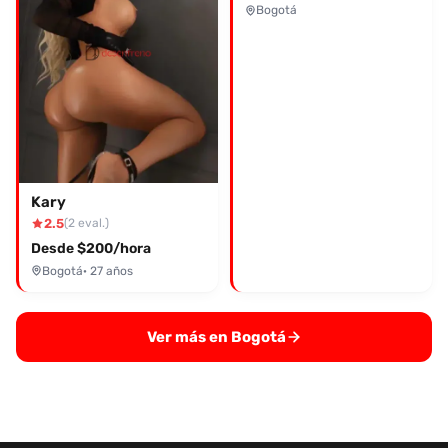
Bogotá
Kary
2.5
(2 eval.)
Desde $200/hora
Bogotá
· 27 años
Ver más en Bogotá