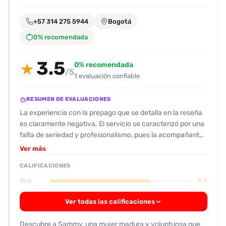
encontrarlas
fácilmente.
+57 314 275 5944
Bogotá
0% recomendada
Entendido
3.5
0% recomendada
★
/5
1 evaluación confiable
RESUMEN DE EVALUACIONES
La experiencia con la prepago que se detalla en la reseña
es claramente negativa. El servicio se caracterizó por una
falta de seriedad y profesionalismo, pues la acompañante
pidió al cliente enviar fotos antes de la cita, algo que él
Ver más
consideró invasivo y poco respetuoso. Además, el propio
CALIFICACIONES
encuentro fue interrumpido: al llegar al lugar, la prepago
alegó no haber visto al cliente y se disculpó con la excusa
3.5
Oral
de haber salido a almorzar, enviándole a otro contacto
para que le atendiera en su lugar. El cliente terminó
Ver todas las calificaciones
abandonando la cita frustrado, calificando el servicio con
un 0/10 y declarando que no lo recomendaría. No se
Descubre a Sammy, una mujer madura y voluptuosa que