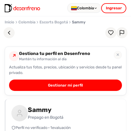
Colombia
Ingresar
Inicio
Colombia
Escorts Bogotá
Sammy
Gestiona tu perfil en Desenfreno
✕
↗
Mantén tu información al día
Actualiza tus fotos, precios, ubicación y servicios desde tu panel
Favoritos
privado.
Pronto
Gestionar mi perfil
podrás
registrarte
y
Sammy
guardar
tus
Prepago en Bogotá
favoritas
Perfil no verificado · 1evaluación
para