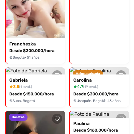
Franchezka
Desde $200.000/hora
Bogotá
· 51 años
Mejor evaluada
Gabriela
Carolina
3.5
4.7
(1 eval.)
(19 eval.)
Desde $150.000/hora
Desde $300.000/hora
Suba, Bogotá
Usaquén, Bogotá
· 43 años
Baratas
Paulina
Desde $160.000/hora