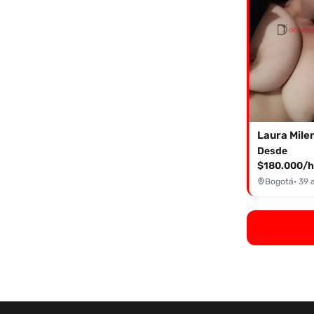
Laura Mile
Desde
$180.000/h
Bogotá
· 39 