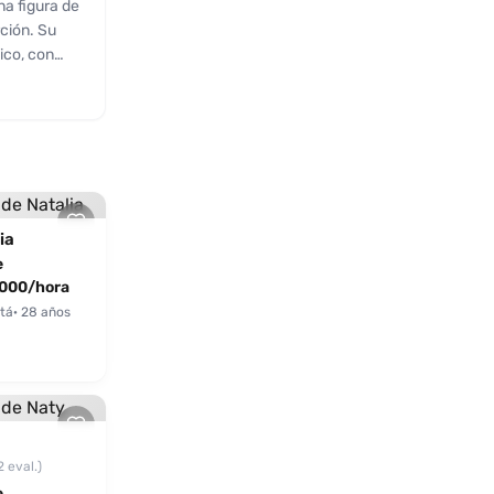
a figura de
ción. Su
ico, con
us fantasías
es la han
elente con
abilidades
00 por hora,
 por su
ia
e
000/hora
tá
· 28 años
2 eval.)
e