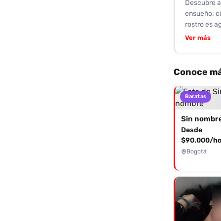
Descubre a 
ensueño: c
rostro es a
calificacio
Ver más
con su aten
elogiado po
una puntuac
Conoce má
en la cama 
disfrutarás
Baratas
oportunidad
magia irres
Sin nombr
Desde
$90.000/ho
Bogotá