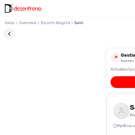
Inicio
Colombia
Escorts Bogotá
Sami
Gestio
↗
Mantén t
Actualiza tus
Favoritos
Pronto
podrás
registrarte
S
y
guardar
Pr
tus
favoritas
Perfil no 
para