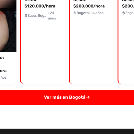
$120.000/hora
$200.000/hora
$200.
· 24
Bogotá
· 14 años
Enga
Suba, Bogotá
años
na
ora
años
Ver más en Bogotá