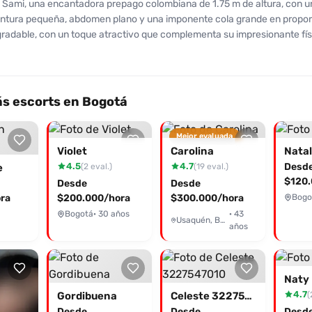
Sami, una encantadora prepago colombiana de 1.75 m de altura, con un
intura pequeña, abdomen plano y una imponente cola grande en propor
gradable, con un toque atractivo que complementa su impresionante fís
nes de 10 en apariencia. Sami ofrece un servicio excepcional, llenando t
ción personalizada, besos apasionados y un oral irresistible. Sus client
r su involucramiento y complacencia, calificando su servicio como exc
ión de 10/10. Aunque la zona de atención es discreta y cómoda, sus h
s escorts en Bogotá
son lo que realmente marcan la diferencia. Con tarifas a partir de 110.0
 de momentos inigualables que te dejarán deseando más. No pierdas la
Mejor evaluada
 de vivir esta experiencia única; contacta a Sami ahora y déjate llevar
Violet
Carolina
Natal
istible. ¡Te esperamos en Desenfreno.co!
4.5
4.7
Desd
(2 eval.)
(19 eval.)
e
$120.
Desde
Desde
ra
$200.000/hora
$300.000/hora
Bogo
Bogotá
· 30 años
· 43
Usaquén, Bogotá
años
Naty
4.7
(
Gordibuena
Celeste 3227547010
Desde
Desde
Desd