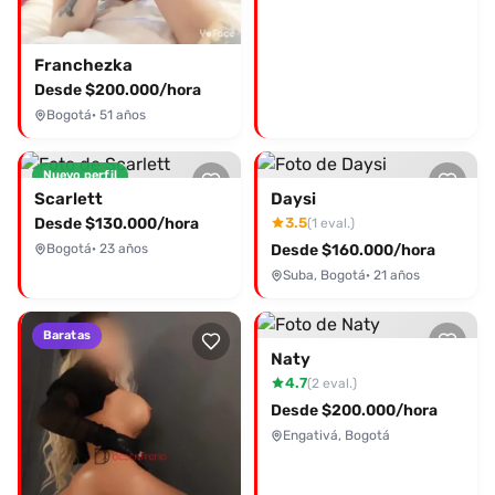
¡anímate a disfrutar de momentos inolvidables!
Franchezka
Desde $200.000/hora
Bogotá
· 51 años
Nuevo perfil
Scarlett
Daysi
Desde $130.000/hora
3.5
(1 eval.)
Bogotá
· 23 años
Desde $160.000/hora
Suba, Bogotá
· 21 años
Baratas
Naty
4.7
(2 eval.)
Desde $200.000/hora
Engativá, Bogotá