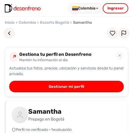
Colombia
Ingresar
Inicio
Colombia
Escorts Bogotá
Samantha
Gestiona tu perfil en Desenfreno
✕
↗
Mantén tu información al día
Actualiza tus fotos, precios, ubicación y servicios desde tu panel
Favoritos
privado.
Pronto
Gestionar mi perfil
podrás
registrarte
y
Samantha
guardar
tus
Prepago en Bogotá
favoritas
Perfil no verificado · 1evaluación
para