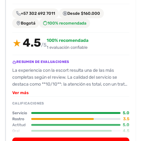
encontrarlas
fácilmente.
+57 302 692 7011
Desde $160.000
Bogotá
100% recomendada
Entendido
4.5
100% recomendada
★
/5
1 evaluación confiable
RESUMEN DE EVALUACIONES
La experiencia con la escort resulta una de las más
completas según el review. La calidad del servicio se
destaca como **10/10**: la atención es total, con un trato
que recuerda a un “full porno” que incluye un manejo
Ver más
experto de la oral y de varias posiciones. El físico se alinea
CALIFICACIONES
con las fotos: una colombiana de unos 27 años, estatura
baja, con rostro bonito (≈7/10) y sin cicatrices que alteren
5.0
Servicio
su apariencia. Se menciona que su boca es muy rica y que
3.5
Rostro
5.0
Actitud
la mamada es “legendaria”, aunque la review sugiere que
4.5
Oral
es mejor para usuarios con cierto nivel de experiencia. En
cuanto a actitud, la escort es “bullosa” y muy directa, pero