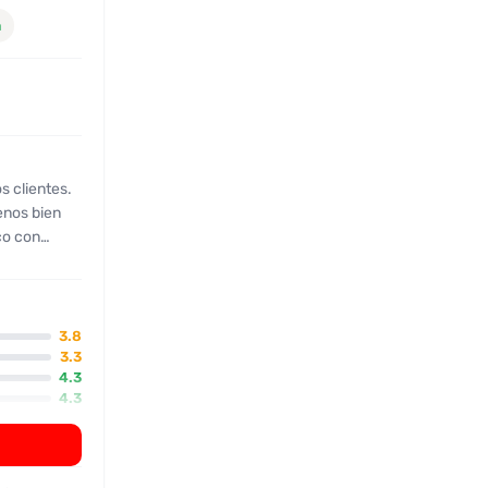
a
os clientes.
enos bien
asgos
3.8
 Sin
3.3
4.3
erpo es
4.3
 contacto
4.8
to a