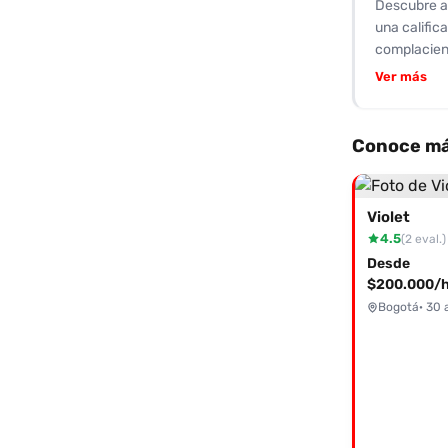
Descubre a 
besos y la disposición p
una calific
con una rep
complacient
admiración,
Ver más
de sensuali
además de 
en cuanto a
Conoce má
agradable y
experiencia
hacerte sen
Violet
inolvidable.
4.5
(2 eval.)
Desde
$200.000/h
Bogotá
· 30 