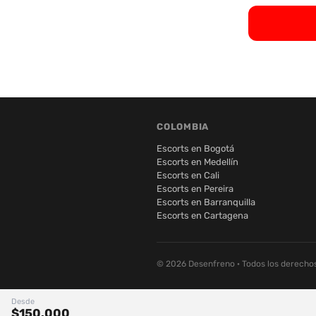
COLOMBIA
Escorts en Bogotá
Escorts en Medellín
Escorts en Cali
Escorts en Pereira
Escorts en Barranquilla
Escorts en Cartagena
© 2026 Desenfreno · Todos los derecho
Desde
$150.000