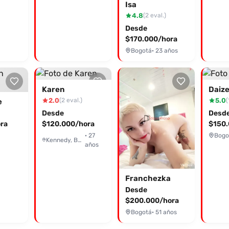
Isa
4.8
(2 eval.)
Desde
$170.000/hora
Bogotá
· 23 años
Karen
Daiz
2.0
5.0
(2 eval.)
(
e
Desde
Desd
ra
$120.000/hora
$150.
· 27
Bogo
Kennedy, Bogotá
años
Franchezka
Desde
$200.000/hora
Bogotá
· 51 años