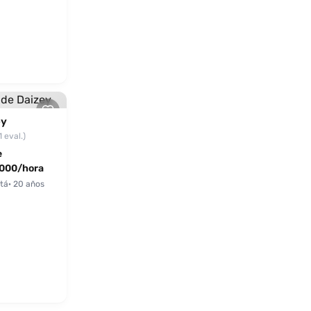
ey
1 eval.)
e
000/hora
tá
· 20 años