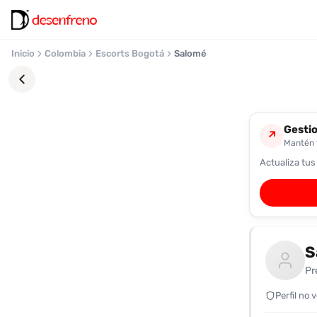
Inicio
Colombia
Escorts Bogotá
Salomé
Gestio
↗
Mantén t
Actualiza tus
Favoritos
Pronto
podrás
registrarte
S
y
guardar
Pr
tus
favoritas
Perfil no 
para