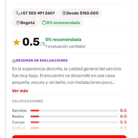
encontrarlas
fácilmente.
+57 300 491 2601
Desde $150.000
Bogotá
0% recomendada
Entendido
0.5
0% recomendada
★
/5
1 evaluación confiable
RESUMEN DE EVALUACIONES
En la experiencia descrita, la calidad general del servicio
fue muy baja. El encuentro se desarrolló en una casa
pequeña, oscura y sin baño, con instalaciones poco
higiénicas que dificultaron la comodidad del cliente. El
Ver más
contacto inicial fue amigable, pero la escort resultó
CALIFICACIONES
decepcionante físicamente: se describe como «gorda y
fea», con un rostro poco atractivo y baja estatura. Su
0.5
Servicio
apariencia no coincidía con las fotos promocionales, lo que
0.5
Rostro
0.5
Cuerpo
provocó una mala impresión. En cuanto a la actitud, la
0.5
Actitud
escort mostró poca energía y entusiasmo, especialmente
0.5
Oral
durante el oral que se realizó con condón y resultó