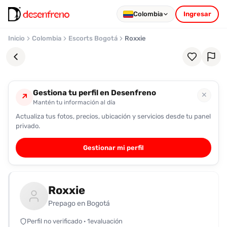
Colombia
Ingresar
Inicio
Colombia
Escorts Bogotá
Roxxie
Gestiona tu perfil en Desenfreno
✕
↗
Mantén tu información al día
Actualiza tus fotos, precios, ubicación y servicios desde tu panel
Favoritos
privado.
Pronto
Gestionar mi perfil
podrás
registrarte
y
Roxxie
guardar
tus
Prepago en Bogotá
favoritas
Perfil no verificado · 1evaluación
para