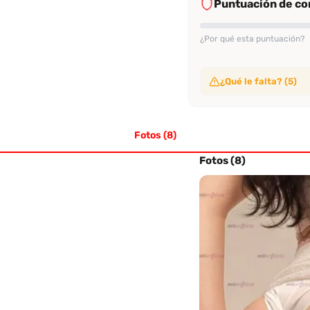
Puntuación de con
¿Por qué esta puntuación?
¿Qué le falta? (5)
Sin video de verificac
No ha subido video de ve
Fotos (8)
Sin evaluaciones conf
No tiene suficientes eval
Sin perfil verificado
Fotos (8)
Su perfil no ha sido veri
Sin evaluación recien
No tiene evaluaciones en
Sin tasa alta de rec
No alcanza el 70% de re