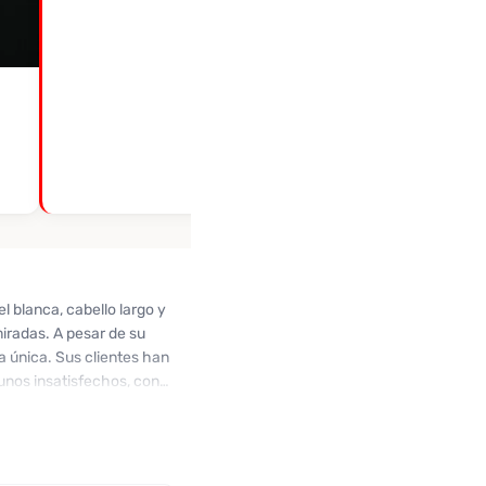
 blanca, cabello largo y
iradas. A pesar de su
a única. Sus clientes han
gunos insatisfechos, con
frutar de su agradable
és de WhatsApp. Roxxie
nocerla y vive tu propia