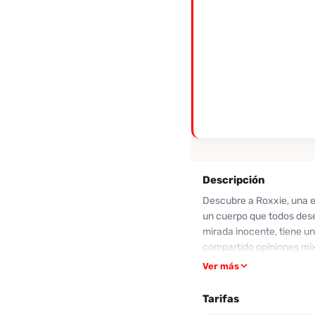
Descripción
Descubre a Roxxie, una e
un cuerpo que todos dese
mirada inocente, tiene u
compartido opiniones mixt
comentarios sobre interr
Ver más
compañía. Si deseas una 
está lista para complacer
Tarifas
experiencia!