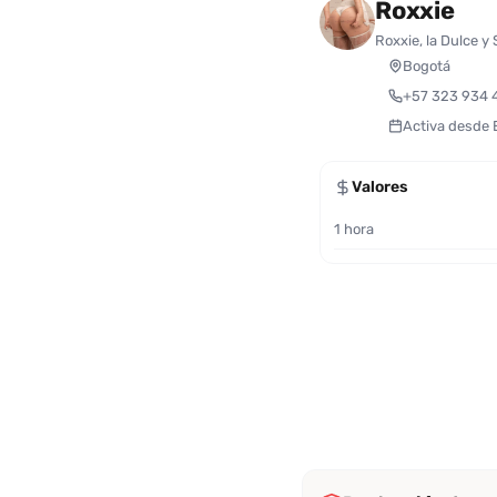
Roxxie
Roxxie, la Dulce 
Bogotá
+57 323 934 
Activa desde
Valores
1 hora