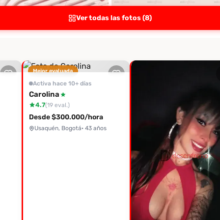
Ver todas las fotos (8)
Mejor evaluada
Activa hace 10+ días
Carolina
4.7
(19 eval.)
Desde $300.000/hora
Usaquén, Bogotá
· 43 años