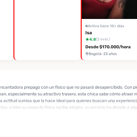
Activa hace 10+ días
Isa
4.8
(2 eval.)
Desde $170.000/hora
Bogotá
· 23 años
ncantadora prepago con un físico que no pasará desapercibido. Con piel
an, especialmente su atractivo trasero, esta chica sabe cómo atraer m
na actitud sumisa que la hace ideal para quienes buscan una experienci
as; si bien su aspecto físico recibe elogios, su servicio ha dejado a al
upciones en su atención. Aun así, muchos valoran la oportunidad de dis
cita íntima y experimentar su dulzura, no dudes en contactarla a trav
te y promete un rato lleno de caricias y descubrimientos, ¡anímate a co