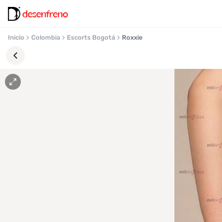
Inicio
Colombia
Escorts Bogotá
Roxxie
Favoritos
Pronto
podrás
registrarte
y
guardar
tus
favoritas
para