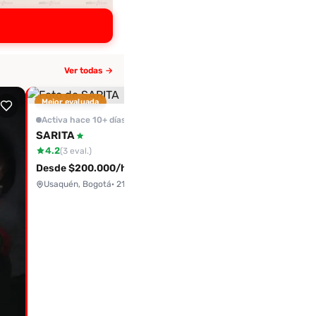
Ver todas →
Mejor evaluada
Activa hace 10+ días
Tatiana
Activa hace 10+ días
3.5
(1 eval.)
SARITA
4.2
Bogotá
(3 eval.)
Desde $200.000/hora
Usaquén, Bogotá
· 21 años