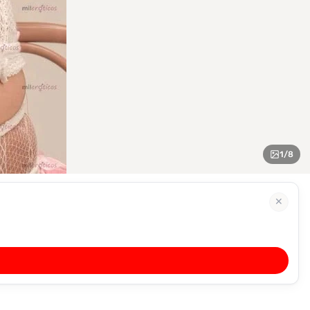
1
/
8
✕