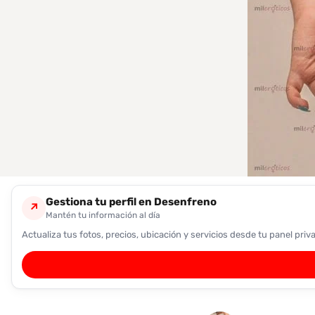
encontrarlas
fácilmente.
Entendido
Gestiona tu perfil en Desenfreno
↗
Mantén tu información al día
Actualiza tus fotos, precios, ubicación y servicios desde tu panel priv