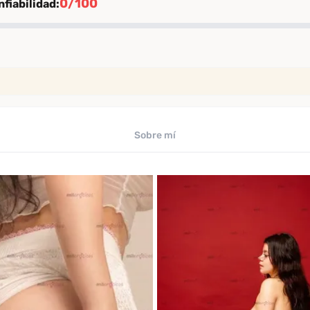
0/100
fiabilidad:
ión
rificación
iables
Sobre mí
uaciones de clientes verificados
ficado por Desenfreno
te
 los últimos 30 días
omendación
comendación entre clientes