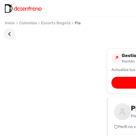
Inicio
Colombia
Escorts Bogotá
Pia
Gestio
↗
Mantén t
Actualiza tus
Favoritos
Pronto
podrás
registrarte
P
y
guardar
Pr
tus
favoritas
Perfil no 
para