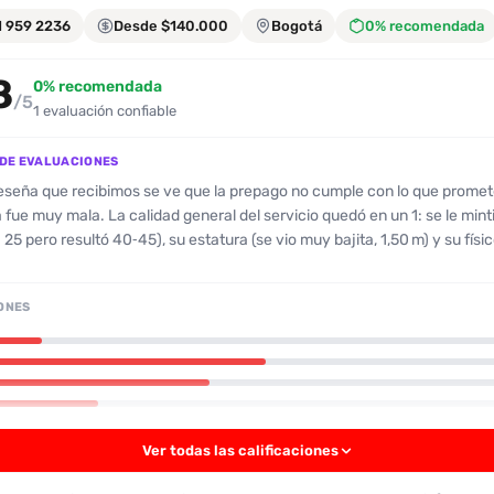
1 959 2236
Desde $140.000
Bogotá
0% recomendada
8
0% recomendada
/5
1 evaluación confiable
DE EVALUACIONES
reseña que recibimos se ve que la prepago no cumple con lo que promete
eral del servicio quedó en un 1: se le mintió sobre su
 25 pero resultó 40‑45), su estatura (se vio muy bajita, 1,50 m) y su fís
ue resultaron ser pequeños y caídos). A la hora de llegar la chica se
con un “paquete chileno” y un aspecto bastante delgado; la foto que m
ONES
pio fue muy amable y respondió a las
o que hizo que el cliente se sintiera confiado, pero al llegar la verdad se
rena. En
el beso que prometió fue casi sin sabor y la posición de misionero no le p
 se cambió a “4” pero aun así le dolía y la experiencia no fue satisfactoria. N
repetirla y la mayoría de los comentarios resaltan la deshonestidad y l
Ver todas las calificaciones
 servicio.