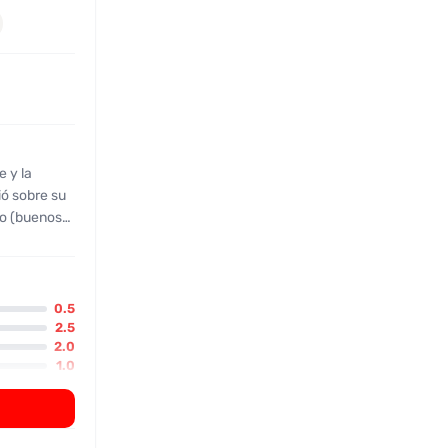
 y la
ico (buenos
ostró al
0.5
2.5
2.0
ermitió
1.0
o se
3.0
a falta de