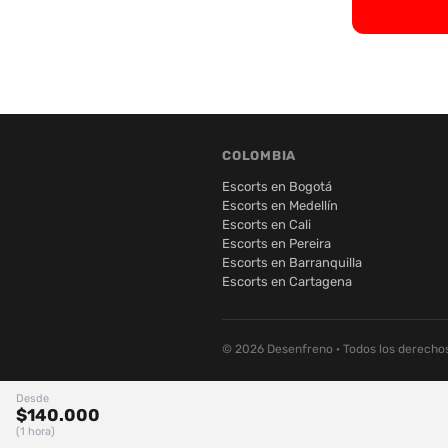
COLOMBIA
Escorts en Bogotá
Escorts en Medellín
Escorts en Cali
Escorts en Pereira
Escorts en Barranquilla
Escorts en Cartagena
© 2026 Desenfreno · Todos los derecho
Desde
$140.000
(1 hora)