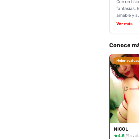
Con un físi
fantasías. 
amable y su
los elogios
Ver más
destacando
experiencia
momentos de
Conoce má
eróticas qu
muchos des
Mejor evalua
mundo de se
llamada de 
ofrecerte.
NICOL
4.5
(19 eval.