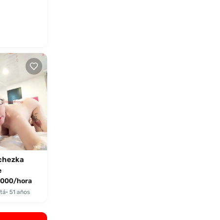
chezka
e
000/hora
tá
· 51 años