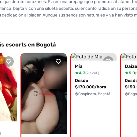
co que derrite corazones, Pia es una prepago que promete satisfacer to
Blanca, bajita y con una silueta esbelta, su encanto radica en su person
 dedicación al placer. Aunque sus senos son naturales y ya han visto m
 sobre su trato cálido lo compensan todo. Los clientes elogian su atenci
 su disposición para complacer y ofrecer momentos agradables, aunq
s no han sido las ideales. En sus encuentros, Pia promete masajes sed
 intimidad únicos. Los servicios que ofrece incluyen una variedad de
s escorts en Bogotá
e seguramente encenderán la pasión. A pesar de algunas opiniones mix
tacan la experiencia emocional que proporciona. Si deseas adentrarte
da
nsaciones placenteras, no dudes en contactar a Pia. ¡Tu placer está a
Mía
Daiz
distancia! Atrévete a descubrir todo lo que esta impresionante dama ti
4.3
5.0
(2 eval.)
(
Desde
Desd
$170.000/hora
$150.
Chapinero, Bogotá
Bogo
)